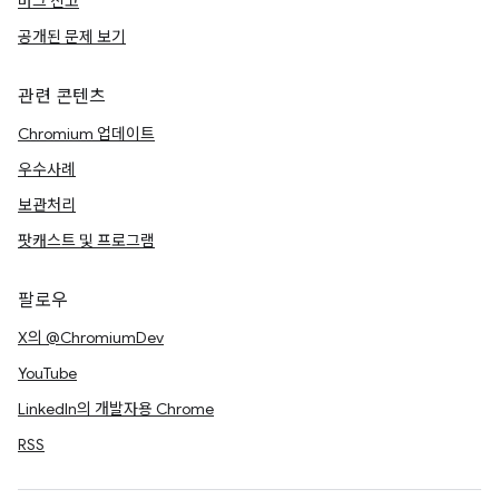
버그 신고
공개된 문제 보기
관련 콘텐츠
Chromium 업데이트
우수사례
보관처리
팟캐스트 및 프로그램
팔로우
X의 @ChromiumDev
YouTube
LinkedIn의 개발자용 Chrome
RSS