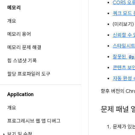
CORS 오
메모리
쿼크 모드 
개요
(미리보기)
메모리 용어
신뢰할 수 
스타일시트
메모리 문제 해결
잘못된
@p
힙 스냅샷 기록
콘텐츠 보안
할당 프로파일러 도구
자동 완성 
향후 버전의 Ch
Application
개요
문제 패널 
프로그레시브 웹 앱 디버그
문제가 있
보기 및 수정