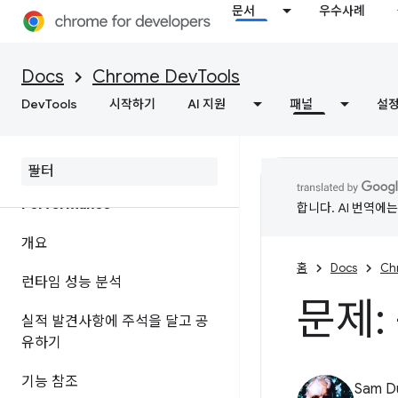
문서
우수사례
개요
네트워크 활동 검사
Docs
Chrome DevTools
DevTools
기능 참조
시작하기
AI 지원
패널
설
페이지 리소스 보기
Performance
합니다. AI 번역에
개요
홈
Docs
Ch
런타임 성능 분석
문제:
실적 발견사항에 주석을 달고 공
유하기
기능 참조
Sam D