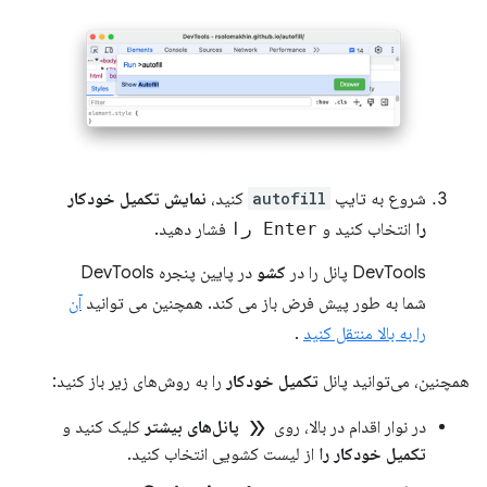
شروع به تایپ
autofill
کنید،
نمایش تکمیل خودکار
را
انتخاب کنید و
Enter را
فشار دهید.
DevTools پانل را در
کشو
در پایین پنجره DevTools
شما به طور پیش فرض باز می کند. همچنین می توانید
آن
را به بالا منتقل کنید
.
همچنین، می‌توانید پانل
تکمیل خودکار
را به روش‌های زیر باز کنید:
double_arrow
در نوار اقدام در بالا، روی
پانل‌های بیشتر
کلیک کنید و
تکمیل خودکار را
از لیست کشویی انتخاب کنید.