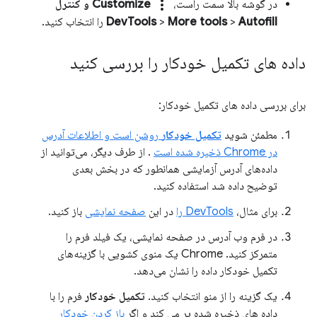
more_vert
در گوشه بالا سمت راست،
Customize و کنترل
Autofill
>
More tools
>
DevTools
را انتخاب کنید.
داده های تکمیل خودکار را بررسی کنید
برای بررسی داده های تکمیل خودکار:
مطمئن شوید
تکمیل خودکار
روشن است و اطلاعات آدرس
در Chrome ذخیره شده است
. از طرف دیگر، می‌توانید از
داده‌های آدرس آزمایشی همانطور که در بخش بعدی
توضیح داده شد استفاده کنید.
برای مثال،
DevTools را
در این
صفحه نمایشی
باز کنید.
در فرم وب آدرس در صفحه نمایشی، یک فیلد فرم را
متمرکز کنید. Chrome یک منوی کشویی با گزینه‌های
تکمیل خودکار داده را نشان می‌دهد.
یک گزینه را از منو انتخاب کنید.
تکمیل خودکار
فرم را با
داده های ذخیره شده پر می کند و اگر
باز کردن خودکار