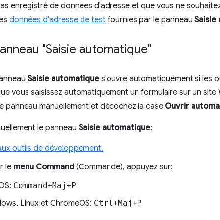
pas enregistré de données d'adresse et que vous ne souhaitez
les
données d'adresse de test
fournies par le panneau
Saisie
panneau "Saisie automatique"
 panneau
Saisie automatique
s'ouvre automatiquement si les o
que vous saisissez automatiquement un formulaire sur un site
 le panneau manuellement et décochez la case
Ouvrir automa
nuellement le panneau
Saisie automatique
:
ux outils de développement.
r le
menu Command
(Commande), appuyez sur:
OS:
Command
+
Maj
+
P
ows, Linux et ChromeOS:
Ctrl
+
Maj
+
P