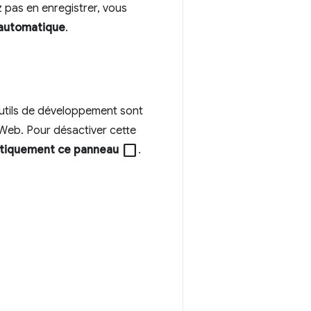
 pas en enregistrer, vous
 automatique
.
utils de développement sont
 Web. Pour désactiver cette
check_box_outline_blank
tiquement ce panneau
.