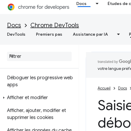
Docs
Études de 
Enregistrer des instantanés de
segment de mémoire
Docs
Chrome DevTools
Outil de profilage d'allocation
DevTools
Premiers pas
Assistance par IA
Application
Aperçu
votre langue préf
Déboguer les progressive web
apps
Accueil
Docs
Afficher et modifier
Saisi
Afficher
,
ajouter
,
modifier et
débog
supprimer les cookies
Afficher les données du cache