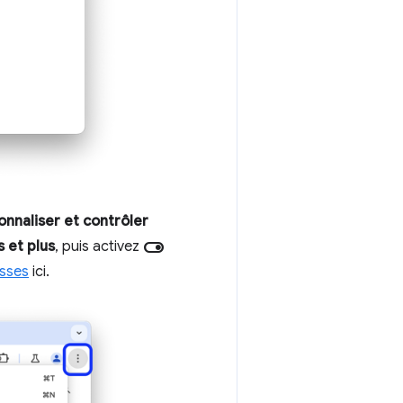
onnaliser et contrôler
toggle_on
 et plus
, puis activez
esses
ici.