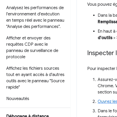
Vous pouvez ég
Analysez les performances de
l'environnement d'exécution
Dans la ba
en temps réel avec le panneau
Rempliss
"Analyse des performances"
.
En haut à 
d'outils
>
Afficher et envoyer des
requêtes CDP avec le
panneau de surveillance de
Inspecter 
protocole
Affichez les fichiers sources
Pour inspecter 
tout en ayant accès à d'autres
Assurez-v
outils avec le panneau "Source
Chrome. V
rapide"
section su
Nouveautés
Ouvrez les
Dans le f
Débogage à distance