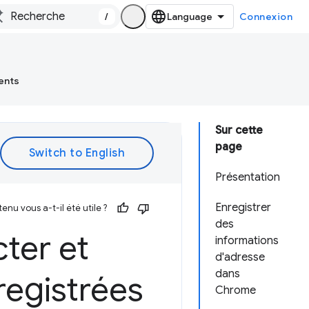
/
Connexion
ents
Sur cette
page
Présentation
Enregistrer
enu vous a-t-il été utile ?
des
ter et
informations
d'adresse
dans
registrées
Chrome