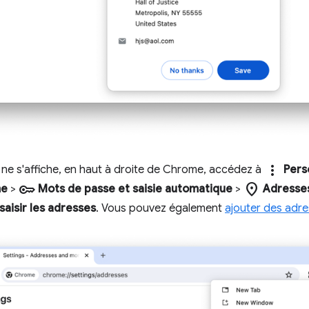
more_vert
e ne s'affiche, en haut à droite de Chrome, accédez à
Pers
key
location_on
me
>
Mots de passe et saisie automatique
>
Adresses
saisir les adresses
. Vous pouvez également
ajouter des adr