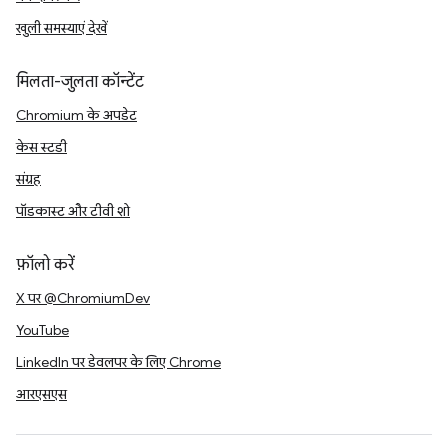
खुली समस्याएं देखें
मिलता-जुलता कॉन्टेंट
Chromium के अपडेट
केस स्टडी
संग्रह
पॉडकास्ट और टीवी शो
फ़ॉलो करें
X पर @ChromiumDev
YouTube
LinkedIn पर डेवलपर के लिए Chrome
आरएसएस