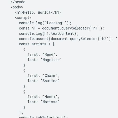
  </head>

  <body>

    <h1>Hello, World!</h1>

    <script>

      console.log('Loading!');

      const h1 = document.querySelector('h1');

      console.log(h1.textContent);

      console.assert(document.querySelector('h2'), '
      const artists = [

        {

          first: 'René',

          last: 'Magritte'

        },

        {

          first: 'Chaim',

          last: 'Soutine'

        },

        {

          first: 'Henri',

          last: 'Matisse'

        }

      ];

      console.table(artists);
