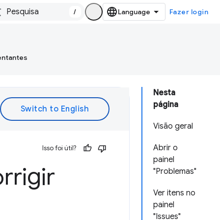
/
Fazer login
entantes
Nesta
página
Visão geral
Abrir o
Isso foi útil?
painel
rrigir
"Problemas"
Ver itens no
painel
"Issues"