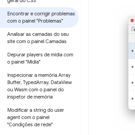
geral do CSS"
Encontrar e corrigir problemas
com o painel "Problemas"
Analisar as camadas do seu
site com o painel Camadas
Depurar players de mídia com
o painel "Mídia"
Inspecionar a memória Array
Buffer
,
Typed
Array
,
Data
View
ou Wasm com o painel do
inspetor de memória
Modificar a string do user
agent com o painel
"Condições de rede"