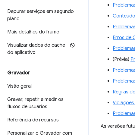
Problema
Depurar serviços em segundo
Conteúdo
plano
Problema
Mais detalhes do frame
Erros de
Visualizar dados do cache
Problemas
do aplicativo
(Prévia)
P
Problemas
Gravador
Problemas
Visão geral
Regras d
Gravar
,
repetir e medir os
Violações
fluxos de usuários
Problemas
Referência de recursos
As versões fut
Personalizar o Gravador com