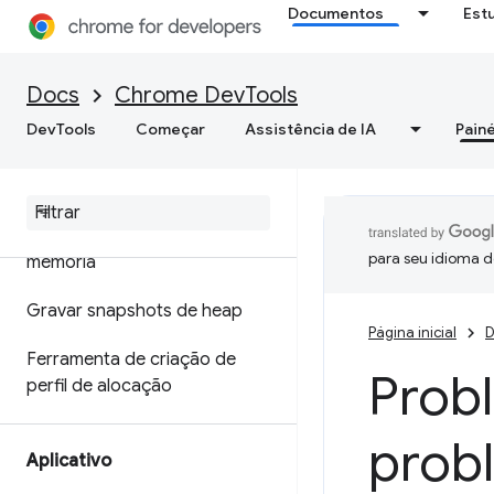
Documentos
Est
Otimizar a velocidade da Web
Memória
Docs
Chrome DevTools
DevTools
Começar
Assistência de IA
Painé
Visão geral
Terminologia de memória
Corrigir problemas de
para seu idioma d
memória
Gravar snapshots de heap
Página inicial
D
Ferramenta de criação de
Probl
perfil de alocação
prob
Aplicativo