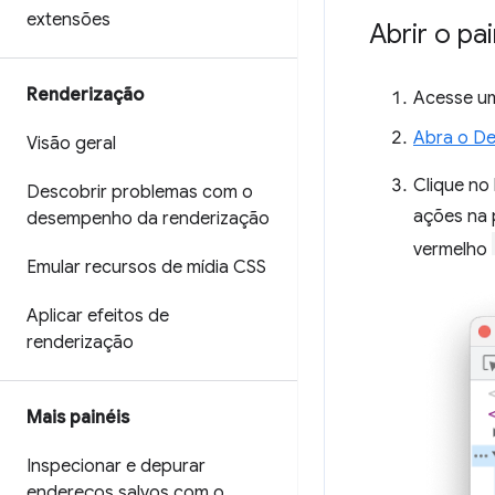
extensões
Abrir o pa
Renderização
Acesse um
Abra o De
Visão geral
Clique no
Descobrir problemas com o
ações na 
desempenho da renderização
vermelho
Emular recursos de mídia CSS
Aplicar efeitos de
renderização
Mais painéis
Inspecionar e depurar
endereços salvos com o