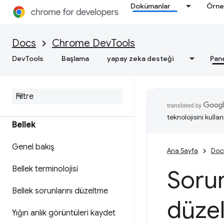
ilgili uygulanabilir analizler elde
Dokümanlar
Örne
edin
Performans izlerini kaydetme
Docs
Chrome DevTools
DevTools
Başlama
yapay zeka desteği
Pan
Deniz Feneri
Web hızını optimize etme
teknolojisini kullan
Bellek
Genel bakış
Ana Sayfa
Doc
Bellek terminolojisi
Sorun
Bellek sorunlarını düzeltme
düze
Yığın anlık görüntüleri kaydet