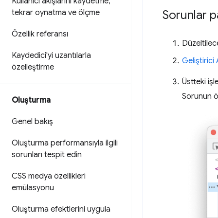
Kullanıcı akışlarını kaydetme
,
tekrar oynatma ve ölçme
Sorunlar p
Özellik referansı
Düzeltilec
Kaydedici'yi uzantılarla
Geliştirici
özelleştirme
Üstteki i
Sorunun ö
Oluşturma
Genel bakış
Oluşturma performansıyla ilgili
sorunları tespit edin
CSS medya özellikleri
emülasyonu
Oluşturma efektlerini uygula