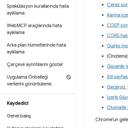
Çerez sor
Spekülasyon kurallarında hata
ayıklama
Karma içe
COEP soru
Web
MCP araçlarında hata
ayıklama
CORS hata
Arka plan hizmetlerinde hata
Quirks mo
ayıklama
(Önizleme
Çerçeve ayrıntılarını göster
Güvenilir 
Stil sayfa
Uygulama Önbelleği
verilerini görüntüleme
Geçersiz
İçerik Güve
Kaydedici
Otomatik t
Genel bakış
Chrome'un gelec