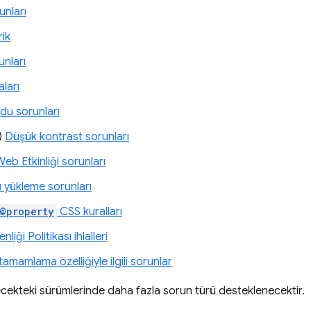
unları
rik
nları
ları
du sorunları
)
Düşük kontrast sorunları
Web Etkinliği sorunları
sı yükleme sorunları
@property
CSS kuralları
nliği Politikası ihlalleri
amamlama özelliğiyle ilgili sorunlar
ekteki sürümlerinde daha fazla sorun türü desteklenecektir.