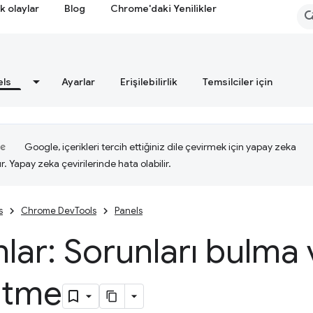
k olaylar
Blog
Chrome'daki Yenilikler
els
Ayarlar
Erişilebilirlik
Temsilciler için
Google, içerikleri tercih ettiğiniz dile çevirmek için yapay zeka
ır. Yapay zeka çevirilerinde hata olabilir.
s
Chrome DevTools
Panels
lar: Sorunları bulma 
ltme