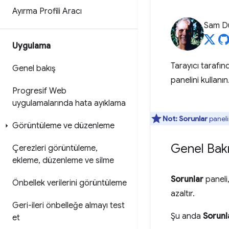
Ayırma Profili Aracı
Sam D
Uygulama
Tarayıcı tarafın
Genel bakış
panelini kullanın
Progresif Web
uygulamalarında hata ayıklama
Not:
Sorunlar
paneli
Görüntüleme ve düzenleme
Genel Bak
Çerezleri görüntüleme
,
ekleme
,
düzenleme ve silme
Sorunlar
paneli
Önbellek verilerini görüntüleme
azaltır.
Geri-ileri önbelleğe almayı test
Şu anda
Sorunl
et