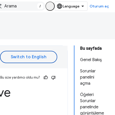
/
Oturum aç
Bu sayfada
Genel Bakış
Sorunlar
panelini
Bu size yardımcı oldu mu?
açma
ve
Öğeleri
Sorunlar
panelinde
görüntüleme