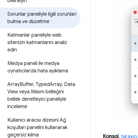
belirleyin
Sorunlar paneliyle ilgili sorunları
bulma ve düzeltme
Katmanlar paneliyle web
sitenizin katmanlarını analiz
edin
Medya paneli ile medya
oynatıcılarda hata ayıklama
Array
Buffer
,
Typed
Array
,
Data
View veya Wasm belleğini
bellek denetleyici paneliyle
inceleme
Kullanıcı aracısı dizesini Ağ
koşulları panelini kullanarak
geçersiz kılma
Konsol
,
tarayıcı