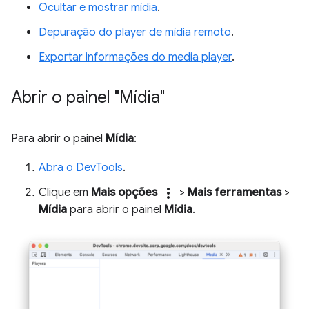
Ocultar e mostrar mídia
.
Depuração do player de mídia remoto
.
Exportar informações do media player
.
Abrir o painel "Mídia"
Para abrir o painel
Mídia
:
Abra o DevTools
.
more_vert
Clique em
Mais opções
>
Mais ferramentas
>
Mídia
para abrir o painel
Mídia
.