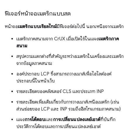
ฟีเจอร์หน้าจอเมตริกแบบสด
หน้าจอ
เมตริกแบบเรียลไทม์
มีฟีเจอร์ต่อไปนี้ นอกเหนือจากเมตริก
เมตริกภาคสนามจาก CrUX เมื่อเปิดใช้ในแผง
เมตริกภาค
สนาม
สรุปความแตกต่างที่สำคัญระหว่างเมตริกในเครื่องและเมตริก
จากข้อมูลภาคสนาม
องค์ประกอบ LCP ซึ่งสามารถวางเมาส์เพื่อไฮไลต์องค์
ประกอบนี้ในหน้าเว็บ
รายละเอียดของคลัสเตอร์ CLS และประเภท INP
รายละเอียดเพิ่มเติมเกี่ยวกับการวางเมาส์เหนือเมตริก (เช่น
ส่วนย่อยของ LCP และ INP รวมถึงฮิสโทแกรมภาคสนาม)
แผง
การโต้ตอบ
และ
การเปลี่ยนแปลงเลย์เอาต์
ที่บันทึก
ประวัติการโต้ตอบและการเปลี่ยนแปลงเลย์เอาต์