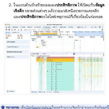
ในแถบด้านข้างซ้ายของแผง
ประสิทธิภาพ
ให้เปิดแท็บ
ข้อมูล
เชิงลึก
ขยายส่วนต่างๆ แล้ววางเมาส์เหนือรายการและคลิก
แผง
ประสิทธิภาพ
จะไฮไลต์เหตุการณ์ที่เกี่ยวข้องในร่องรอย
หมายเหตุ:
เมื่อ
เปิดข้อมูลภาคสนาม
ในเมตริกแบบเรียลไทม์ คุณจะเห็นข้อมูลนี้