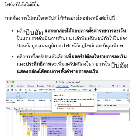
โฟกัสที่โค้ดได้ดีขึ้น
หากต้องการไม่สนใจสคริปต์ ให้ทำอย่างใดอย่างหนึ่งต่อไปนี้
บีบอัด
คลิก
แสดงกล่องโต้ตอบการตั้งค่ารายการละเว้น
ในแถบการดำเนินการด้านบน แล้วพิมพ์นิพจน์ทั่วไปในช่อง
ป้อนข้อมูล แผนภูมิเปลวไฟจะใช้กฎใหม่ขณะที่คุณพิมพ์
คลิกขวาที่สคริปต์แล้วเลือก
เพิ่มสคริปต์ลงในรายการละเว้น
บีบอัด
แผง
ประสิทธิภาพ
จะเพิ่มสคริปต์นี้ลงในรายการใน
แสดงกล่องโต้ตอบการตั้งค่ารายการละเว้น