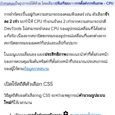
กำหนดเอง
ในอุปกรณ์ได้ด้วย โดยเลือก
ปรับเทียบ
จาก
การตั้งค่าการจับภาพ
>
CPU
การจำกัดจะขึ้นอยู่กับความสามารถของคอมพิวเตอร์ เช่น ตัวเลือก
ช้า
ลง 2 เท่า
จะทำให้ CPU ทำงานช้าลง 2 เท่าจากความสามารถปกติ
DevTools ไม่สามารถจำลอง CPU ของอุปกรณ์เคลื่อนที่ได้อย่าง
แท้จริง เนื่องจากสถาปัตยกรรมของอุปกรณ์เคลื่อนที่แตกต่างจาก
สถาปัตยกรรมของเดสก์ท็อปและแล็ปท็อปมาก
ในเมนูแบบเลื่อนลง แผง
ประสิทธิภาพ
อาจแนะนําค่าที่ตั้งล่วงหน้า
ของการควบคุมเริ่มต้นหรือค่าที่ตั้งล่วงหน้าที่ประมาณประสบการณ์
ของผู้ใช้ตาม
ข้อมูลภาคสนาม
เปิดใช้สถิติตัวเลือก CSS
วิธีดูสถิติของตัวเลือกกฎ CSS ระหว่างเหตุการณ์
คำนวณรูปแบบ
ใหม่
ที่ใช้เวลานาน