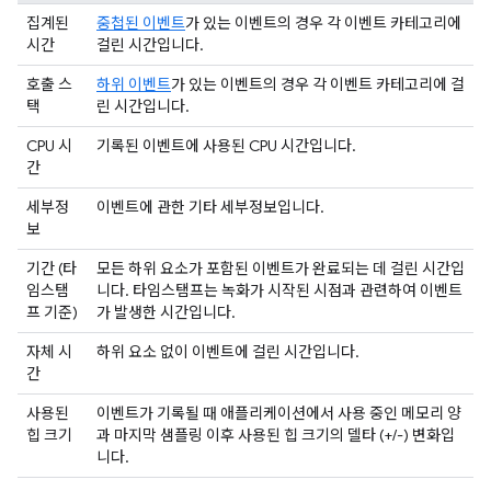
집계된
중첩된 이벤트
가 있는 이벤트의 경우 각 이벤트 카테고리에
시간
걸린 시간입니다.
호출 스
하위 이벤트
가 있는 이벤트의 경우 각 이벤트 카테고리에 걸
택
린 시간입니다.
CPU 시
기록된 이벤트에 사용된 CPU 시간입니다.
간
세부정
이벤트에 관한 기타 세부정보입니다.
보
기간 (타
모든 하위 요소가 포함된 이벤트가 완료되는 데 걸린 시간입
임스탬
니다. 타임스탬프는 녹화가 시작된 시점과 관련하여 이벤트
프 기준)
가 발생한 시간입니다.
자체 시
하위 요소 없이 이벤트에 걸린 시간입니다.
간
사용된
이벤트가 기록될 때 애플리케이션에서 사용 중인 메모리 양
힙 크기
과 마지막 샘플링 이후 사용된 힙 크기의 델타 (+/-) 변화입
니다.