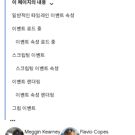
이 페이지의 내용
일반적인 타임라인 이벤트 속성
이벤트 로드 중
이벤트 속성 로드 중
스크립팅 이벤트
스크립팅 이벤트 속성
이벤트 렌더링
이벤트 속성 렌더링
그림 이벤트
Meggin Kearney
Flavio Copes