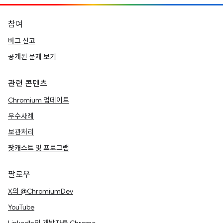
참여
버그 신고
공개된 문제 보기
관련 콘텐츠
Chromium 업데이트
우수사례
보관처리
팟캐스트 및 프로그램
팔로우
X의 @ChromiumDev
YouTube