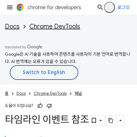
로그인
Docs
Chrome DevTools
Google은 AI 기술을 사용하여 콘텐츠를 사용자의 기본 언어로 번역합니
다. AI 번역에는 오류가 있을 수 있습니다.
홈
Docs
Chrome DevTools
패널
도움이 되었나요?
타임라인 이벤트 참조