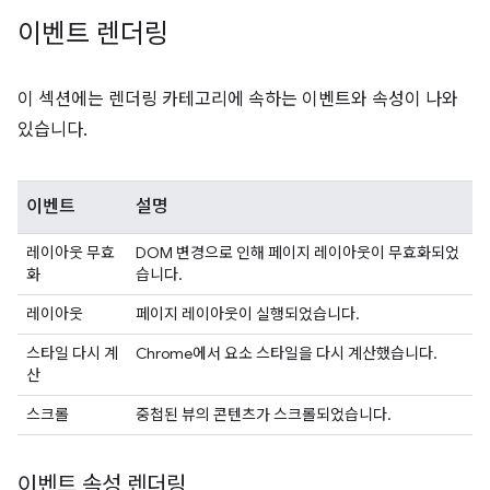
이벤트 렌더링
이 섹션에는 렌더링 카테고리에 속하는 이벤트와 속성이 나와
있습니다.
이벤트
설명
레이아웃 무효
DOM 변경으로 인해 페이지 레이아웃이 무효화되었
화
습니다.
레이아웃
페이지 레이아웃이 실행되었습니다.
스타일 다시 계
Chrome에서 요소 스타일을 다시 계산했습니다.
산
스크롤
중첩된 뷰의 콘텐츠가 스크롤되었습니다.
이벤트 속성 렌더링