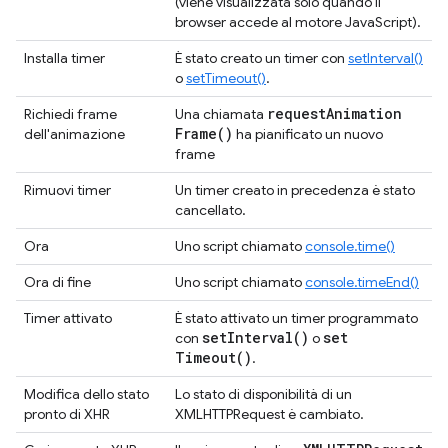
(viene visualizzata solo quando il
browser accede al motore JavaScript).
Installa timer
È stato creato un timer con
setInterval()
o
setTimeout()
.
request
Animation
Richiedi frame
Una chiamata
Frame(
)
dell'animazione
ha pianificato un nuovo
frame
Rimuovi timer
Un timer creato in precedenza è stato
cancellato.
Ora
Uno script chiamato
console.time()
Ora di fine
Uno script chiamato
console.timeEnd()
Timer attivato
È stato attivato un timer programmato
set
Interval(
)
set
con
o
Timeout(
)
.
Modifica dello stato
Lo stato di disponibilità di un
pronto di XHR
XMLHTTPRequest è cambiato.