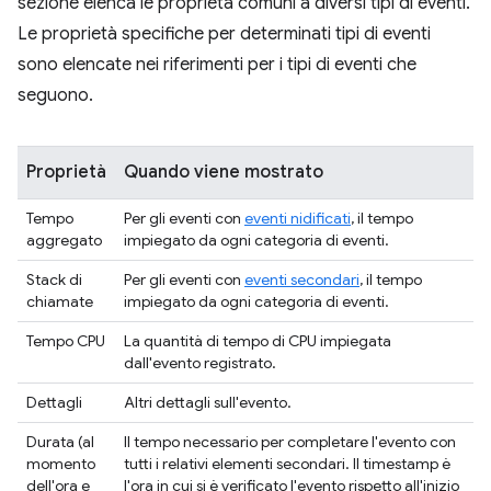
sezione elenca le proprietà comuni a diversi tipi di eventi.
Le proprietà specifiche per determinati tipi di eventi
sono elencate nei riferimenti per i tipi di eventi che
seguono.
Proprietà
Quando viene mostrato
Tempo
Per gli eventi con
eventi nidificati
, il tempo
aggregato
impiegato da ogni categoria di eventi.
Stack di
Per gli eventi con
eventi secondari
, il tempo
chiamate
impiegato da ogni categoria di eventi.
Tempo CPU
La quantità di tempo di CPU impiegata
dall'evento registrato.
Dettagli
Altri dettagli sull'evento.
Durata (al
Il tempo necessario per completare l'evento con
momento
tutti i relativi elementi secondari. Il timestamp è
dell'ora e
l'ora in cui si è verificato l'evento rispetto all'inizio