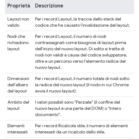
Proprietà
Descrizione
Layout non
Per i record Layout, la traccia dello stack del
valido
codice che ha causato l'invalidazione del layout.
Nodi che
Per i record Layout, il numero di nodi
richiedono
contrassegnati come bisognosi di layout prima
layout
dell'inizio del nuovo layout. Di solito si tratta di
nodi non validi a causa del codice sviluppatore,
oltre a un percorso verso l'elemento radice del
nuovo layout.
Dimensioni
Per i record Layout, il numero totale di nodi sotto
dell'albero
la radice del nuovo layout (il nodo in cui Chrome
del layout
avvia il nuovo layout).
Ambito del
I valori possibili sono "Parziale" (il confine del
layout
nuovo layout è una parte del DOM) o "Intero
documento".
Elementi
Per i record Ricalcola stile, il numero di elementi
interessati
interessati da un ricalcolo dello stile.