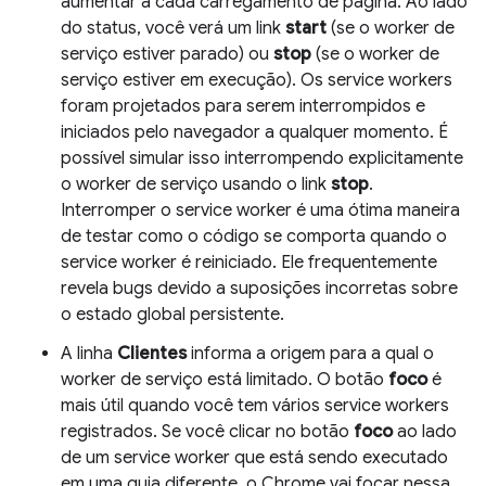
aumentar a cada carregamento de página. Ao lado
do status, você verá um link
start
(se o worker de
serviço estiver parado) ou
stop
(se o worker de
serviço estiver em execução). Os service workers
foram projetados para serem interrompidos e
iniciados pelo navegador a qualquer momento. É
possível simular isso interrompendo explicitamente
o worker de serviço usando o link
stop
.
Interromper o service worker é uma ótima maneira
de testar como o código se comporta quando o
service worker é reiniciado. Ele frequentemente
revela bugs devido a suposições incorretas sobre
o estado global persistente.
A linha
Clientes
informa a origem para a qual o
worker de serviço está limitado. O botão
foco
é
mais útil quando você tem vários service workers
registrados. Se você clicar no botão
foco
ao lado
de um service worker que está sendo executado
em uma guia diferente, o Chrome vai focar nessa