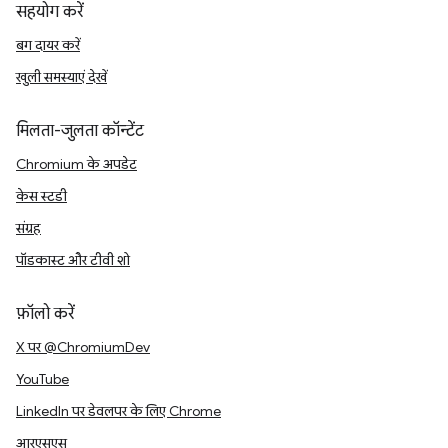
सहयोग करें
बग दायर करें
खुली समस्याएं देखें
मिलता-जुलता कॉन्टेंट
Chromium के अपडेट
केस स्टडी
संग्रह
पॉडकास्ट और टीवी शो
फ़ॉलो करें
X पर @ChromiumDev
YouTube
LinkedIn पर डेवलपर के लिए Chrome
आरएसएस