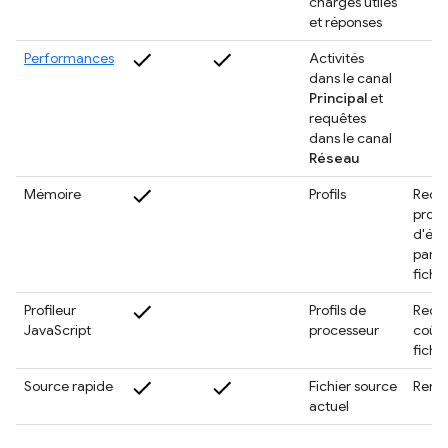
charges utiles
et réponses
Performances
Activités
dans le canal
Principal
et
requêtes
dans le canal
Réseau
Mémoire
Profils
Rech
profil
d'éch
par c
fichie
Profileur
Profils de
Reche
JavaScript
processeur
coût,
fichie
Source rapide
Fichier source
Remp
actuel