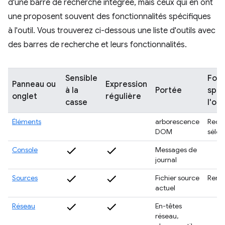
d'une barre de recherche intégrée, mais ceux qui en ont
une proposent souvent des fonctionnalités spécifiques
à l'outil. Vous trouverez ci-dessous une liste d'outils avec
des barres de recherche et leurs fonctionnalités.
Sensible
Fonc
Panneau ou
Expression
à la
Portée
spéc
onglet
régulière
casse
l'out
Éléments
arborescence
Reche
DOM
sélec
Console
Messages de
journal
Sources
Fichier source
Remp
actuel
Réseau
En-têtes
réseau,