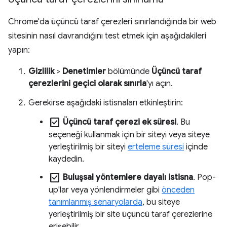
Chrome'da üçüncü taraf çerezleri sınırlandığında bir web
sitesinin nasıl davrandığını test etmek için aşağıdakileri
yapın:
Gizlilik
>
Denetimler
bölümünde
Üçüncü taraf
çerezlerini geçici olarak sınırla
'yı açın.
Gerekirse aşağıdaki istisnaları etkinleştirin:
check_box
Üçüncü taraf çerezi ek süresi
. Bu
seçeneği kullanmak için bir siteyi veya siteye
yerleştirilmiş bir siteyi
erteleme süresi
içinde
kaydedin.
check_box
Buluşsal yöntemlere dayalı istisna
. Pop-
up'lar veya yönlendirmeler gibi
önceden
tanımlanmış senaryolarda
, bu siteye
yerleştirilmiş bir site üçüncü taraf çerezlerine
erişebilir.