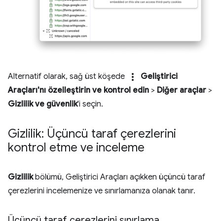
more_vert
Alternatif olarak, sağ üst köşede
Geliştirici
Araçları'nı özelleştirin ve kontrol edin
>
Diğer araçlar
>
Gizlilik ve güvenlik
'i seçin.
Gizlilik: Üçüncü taraf çerezlerini
kontrol etme ve inceleme
Gizlilik
bölümü, Geliştirici Araçları açıkken üçüncü taraf
çerezlerini incelemenize ve sınırlamanıza olanak tanır.
Üçüncü taraf çerezlerini sınırlama