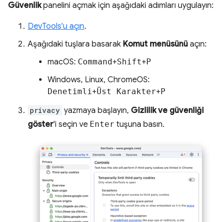
Güvenlik
panelini açmak için aşağıdaki adımları uygulayın:
DevTools'u açın
.
Aşağıdaki tuşlara basarak
Komut menüsünü
açın:
macOS:
Command
+
Shift
+
P
Windows, Linux, ChromeOS:
Denetimli
+
Üst Karakter
+
P
privacy
yazmaya başlayın,
Gizlilik ve güvenliği
göster
'i seçin ve
Enter
tuşuna basın.