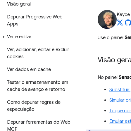
Visão geral
Kayce
Depurar Progressive Web
Apps
Ver e editar
Use o painel
Se
Ver
,
adicionar
,
editar e excluir
cookies
Visão gera
Ver dados em cache
No painel
Sens
Testar o armazenamento em
cache de avanço e retorno
Substituir
Simular o
Como depurar regras de
especulação
Toque co
Emular es
Depurar ferramentas do Web
MCP