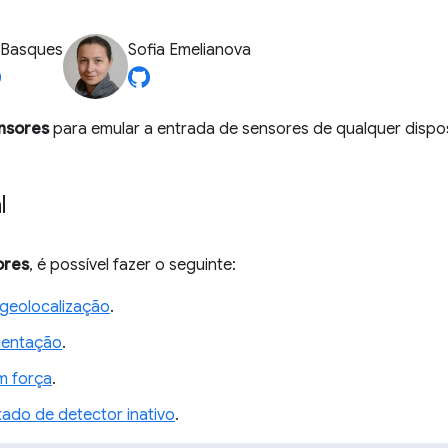
 Basques
Sofia Emelianova
nsores
para emular a entrada de sensores de qualquer dispos
l
ores
, é possível fazer o seguinte:
 geolocalização
.
rientação
.
m força
.
tado de detector inativo
.