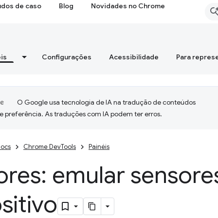
udos de caso
Blog
Novidades no Chrome
is
Configurações
Acessibilidade
Para repres
O Google usa tecnologia de IA na tradução de conteúdos
e preferência. As traduções com IA podem ter erros.
ocs
Chrome DevTools
Painéis
ores: emular sensore
sitivo