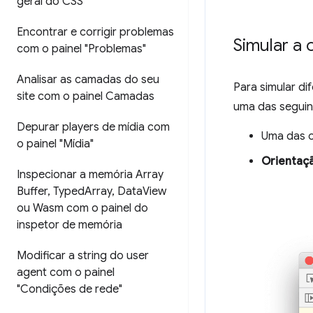
geral do CSS"
Encontrar e corrigir problemas
Simular a 
com o painel "Problemas"
Analisar as camadas do seu
Para simular di
site com o painel Camadas
uma das seguin
Depurar players de mídia com
Uma das o
o painel "Mídia"
Orientaç
Inspecionar a memória Array
Buffer
,
Typed
Array
,
Data
View
ou Wasm com o painel do
inspetor de memória
Modificar a string do user
agent com o painel
"Condições de rede"