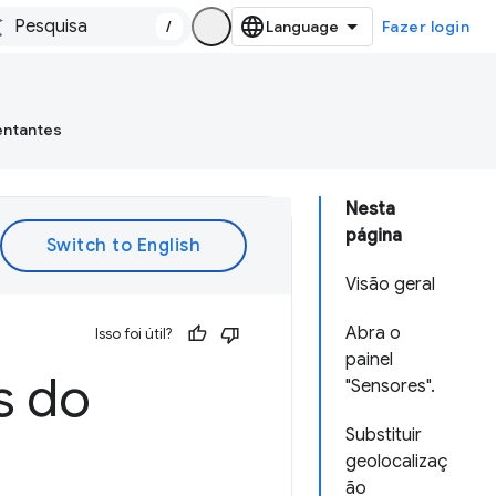
/
Fazer login
entantes
Nesta
página
Visão geral
Abra o
Isso foi útil?
painel
s do
"Sensores".
Substituir
geolocalizaç
ão