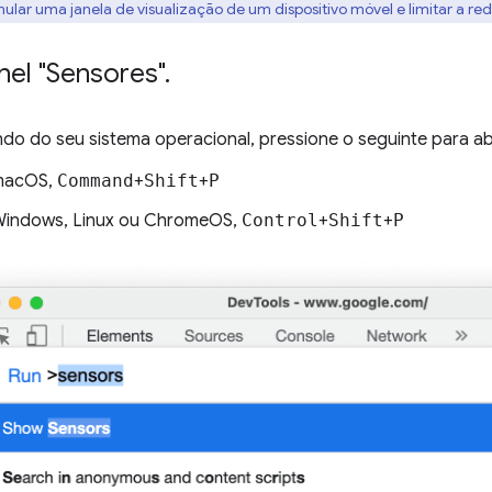
mular uma janela de visualização de um dispositivo móvel e limitar a re
nel "Sensores"
.
o do seu sistema operacional, pressione o seguinte para a
macOS,
Command
+
Shift
+
P
indows, Linux ou ChromeOS,
Control
+
Shift
+
P