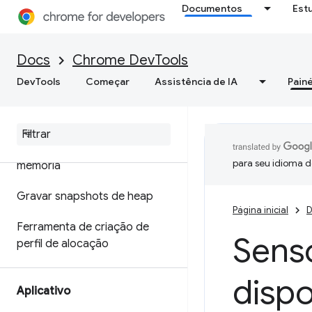
Documentos
Est
Otimizar a velocidade da Web
Memória
Docs
Chrome DevTools
DevTools
Começar
Assistência de IA
Painé
Visão geral
Terminologia de memória
Corrigir problemas de
para seu idioma d
memória
Gravar snapshots de heap
Página inicial
D
Ferramenta de criação de
Sens
perfil de alocação
dispo
Aplicativo