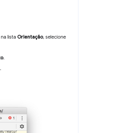
 na lista
Orientação
, selecione
xo
.
.