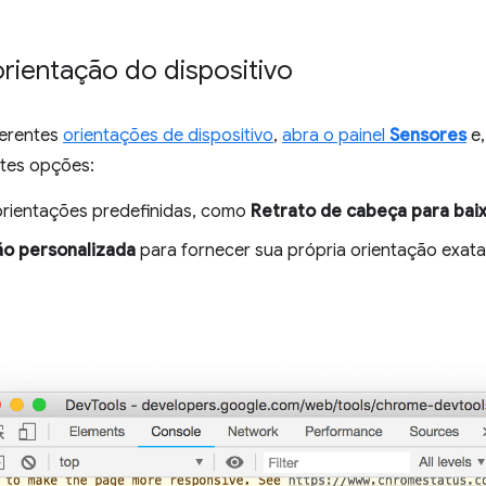
orientação do dispositivo
ferentes
orientações de dispositivo
,
abra o painel
Sensores
e,
tes opções:
rientações predefinidas, como
Retrato de cabeça para bai
ão personalizada
para fornecer sua própria orientação exata