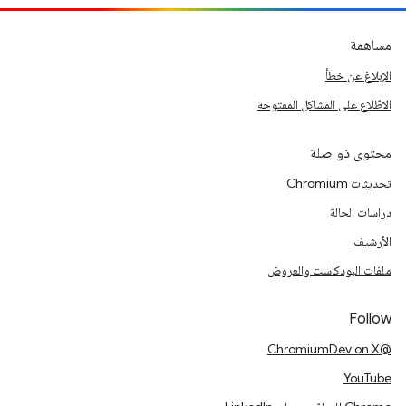
مساهمة
الإبلاغ عن خطأ
الاطّلاع على المشاكل المفتوحة
محتوى ذو صلة
تحديثات Chromium
دراسات الحالة
الأرشيف
ملفات البودكاست والعروض
Follow
@ChromiumDev on X
YouTube