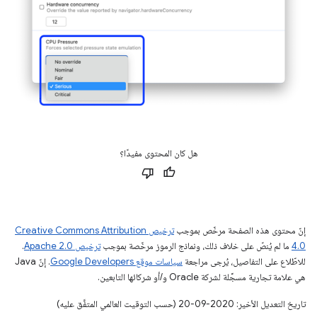
هل كان المحتوى مفيدًا؟
إنّ محتوى هذه الصفحة مرخّص بموجب
ترخيص Creative Commons Attribution
4.0‏
ما لم يُنصّ على خلاف ذلك، ونماذج الرموز مرخّصة بموجب
ترخيص Apache 2.0‏
.
للاطّلاع على التفاصيل، يُرجى مراجعة
سياسات موقع Google Developers‏
. إنّ Java
هي علامة تجارية مسجَّلة لشركة Oracle و/أو شركائها التابعين.
تاريخ التعديل الأخير: 2020-09-20 (حسب التوقيت العالمي المتفَّق عليه)