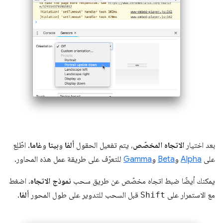
بعد اختيار
الاتجاه المخصّص
، يتم تفعيل الحقول
ألفا
و
بيتا
و
غاما
. اطّلِع
على
Alpha
و
Beta
و
Gamma
للتعرّف على طريقة عمل هذه المحاور.
يمكنك أيضًا ضبط اتجاه مخصّص عن طريق سحب
نموذج الاتجاه
. اضغط
مع الاستمرار على
Shift
قبل السحب للتدوير على طول المحور
ألفا
.