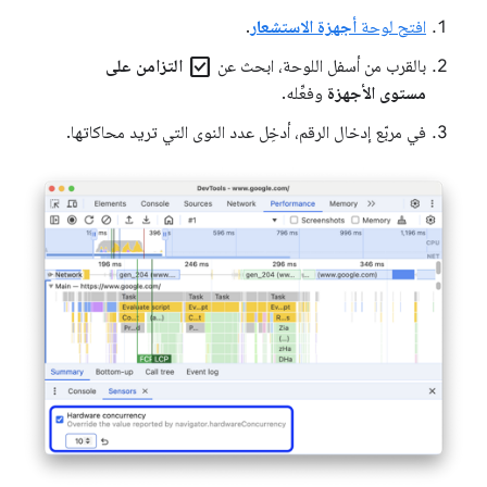
افتح لوحة
أجهزة الاستشعار
.
check_box
بالقرب من أسفل اللوحة، ابحث عن
التزامن على
مستوى الأجهزة
وفعِّله.
في مربّع إدخال الرقم، أدخِل عدد النوى التي تريد محاكاتها.