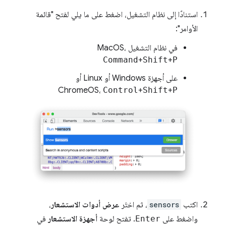
استنادًا إلى نظام التشغيل، اضغط على ما يلي لفتح "قائمة
الأوامر":
في نظام التشغيل MacOS،
Command
+
Shift
+
P
على أجهزة Windows أو Linux أو
ChromeOS،
Control
+
Shift
+
P
اكتب
sensors
، ثم اختَر
عرض أدوات الاستشعار
،
واضغط على
Enter
. تفتح لوحة
أجهزة الاستشعار
في