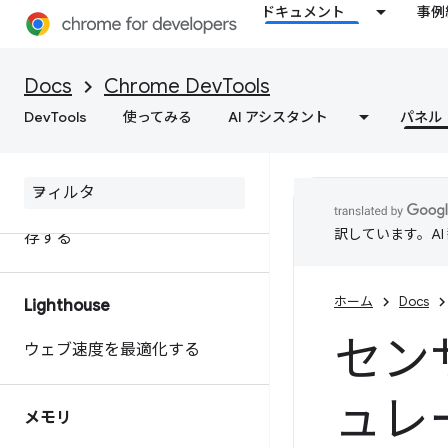
ドキュメント
事例
extensibility API を使用してパ
フォーマンス データをカスタ
マイズする
Docs
Chrome DevTools
DevTools
使ってみる
AI アシスタント
パネル
ウェブサイトのパフォーマンス
に関する行動につながるインサ
イトを取得
パフォーマンス トレースを保
訳しています。A
存する
ホーム
Docs
Lighthouse
セン
ウェブ速度を最適化する
ュレ
メモリ