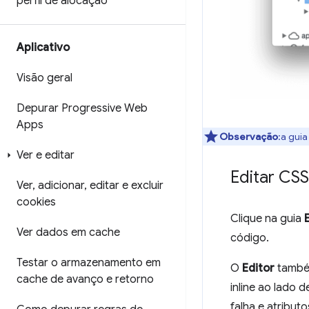
perfil de alocação
Aplicativo
Visão geral
Depurar Progressive Web
Apps
Observação
:a gui
Ver e editar
Editar CSS
Ver
,
adicionar
,
editar e excluir
cookies
Clique na guia
Ver dados em cache
código.
Testar o armazenamento em
O
Editor
também
cache de avanço e retorno
inline ao lado 
falha e atribut