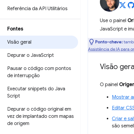
Referência da API Utilitários
Use o painel
Or
Fontes
JavaScript e im
Visão geral
Ponto-chave:
també
Assistência de IA para o
Depurar o Java
Script
Visão gera
Pausar o código com pontos
de interrupção
O painel
Orige
Executar snippets do Java
Script
Mostrar a
Editar CS
Depurar o código original em
vez de implantado com mapas
Criar e sa
de origem
são semel