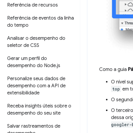
Referência de recursos
Referência de eventos da linha
do tempo
Analisar o desempenho do
seletor de CSS
Gerar um perfil do
desempenho do Node
.
js
Como a guia
Pá
Personalize seus dados de
O nível s
desempenho com a API de
top
em to
extensibilidade
O segundo
Receba insights úteis sobre o
O terceiro
desempenho do seu site
dessa ori
googler-
Salvar rastreamentos de