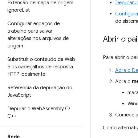
Extensão de mapa de origem
Depurar J
ignore
List
Configura
do sistem
Configurar espaços de
trabalho para salvar
Abrir o pa
alterações nos arquivos de
origem
Para abrir o pai
Substituir o conteúdo da Web
e os cabeçalhos de resposta
Abra o De
HTTP localmente
Abra o
me
Referência da depuração do
mac
Java
Script
Wind
Depurar o Web
Assembly C
/
Comece a 
C++
Como alternativ
Rede