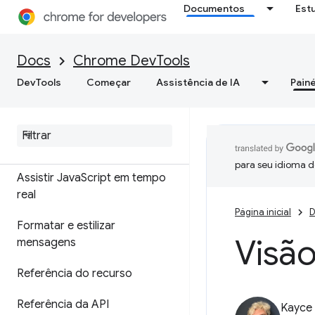
Console
Documentos
Est
Visão geral
Docs
Chrome DevTools
Entender erros e avisos com
DevTools
Começar
Assistência de IA
Painé
insights do console
Mensagens de registro
Executar Java
Script
para seu idioma d
Assistir Java
Script em tempo
real
Página inicial
D
Formatar e estilizar
Visão
mensagens
Referência do recurso
Referência da API
Kayce