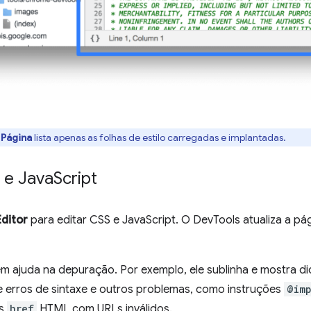
a
Página
lista apenas as folhas de estilo carregadas e implantadas.
 e Java
Script
Editor
para editar CSS e JavaScript. O DevTools atualiza a pá
 ajuda na depuração. Por exemplo, ele sublinha e mostra di
de erros de sintaxe e outros problemas, como instruções
@imp
os
href
HTML com URLs inválidos.