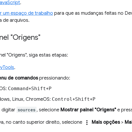
avaScript
.
r um espaço de trabalho
para que as mudanças feitas no Dev
a de arquivos.
inel "Origens"
nel "Origens", siga estas etapas:
vTools
.
nu de comandos
pressionando:
OS:
Command
+
Shift
+
P
ows, Linux, ChromeOS:
Control
+
Shift
+
P
digitar
sources
, selecione
Mostrar painel "Origens"
e pres
more_vert
a, no canto superior direito, selecione
Mais opções
>
Ma