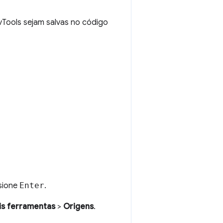
Tools sejam salvas no código
sione
Enter
.
is ferramentas
>
Origens
.