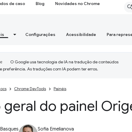
udos de caso
Blog
Novidades no Chrome
is
Configurações
Acessibilidade
Para repres
O Google usa tecnologia de IA na tradução de conteúdos
e preferência. As traduções com IA podem ter erros.
ocs
Chrome DevTools
Painéis
 geral do painel Ori
 Basques
Sofia Emelianova