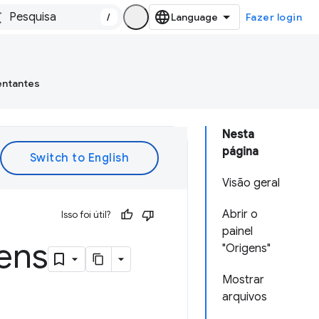
/
Fazer login
entantes
Nesta
página
Visão geral
Abrir o
Isso foi útil?
painel
gens
"Origens"
Mostrar
arquivos