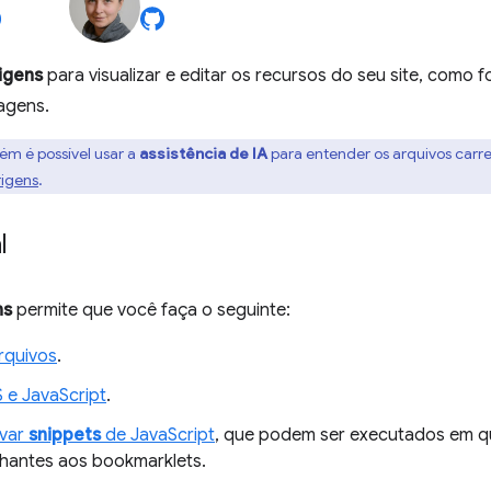
igens
para visualizar e editar os recursos do seu site, como fo
agens.
m é possível usar a
assistência de IA
para entender os arquivos carre
rigens
.
l
ns
permite que você faça o seguinte:
rquivos
.
S e JavaScript
.
lvar
snippets
de JavaScript
, que podem ser executados em q
hantes aos bookmarklets.