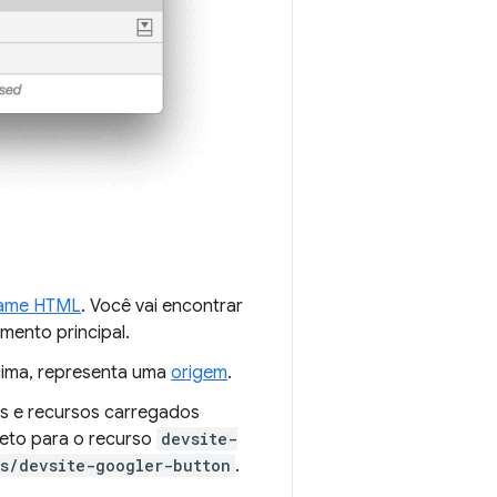
rame HTML
. Você vai encontrar
ento principal.
cima, representa uma
origem
.
ios e recursos carregados
leto para o recurso
devsite-
s/devsite-googler-button
.