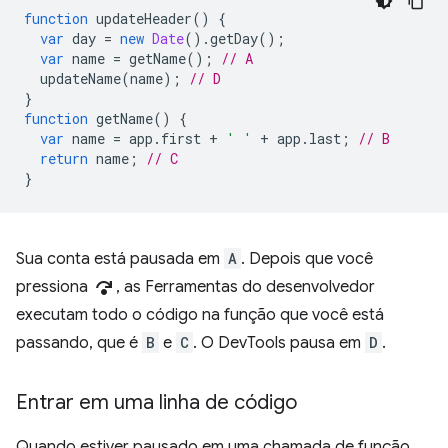
function
updateHeader
()
{
var
day
=
new
Date
().
getDay
();
var
name
=
getName
();
// A
updateName
(
name
);
// D
}
function
getName
()
{
var
name
=
app
.
first
+
' '
+
app
.
last
;
// B
return
name
;
// C
}
Sua conta está pausada em
A
. Depois que você
step_over
pressiona
, as Ferramentas do desenvolvedor
executam todo o código na função que você está
passando, que é
B
e
C
. O DevTools pausa em
D
.
Entrar em uma linha de código
Quando estiver pausado em uma chamada de função