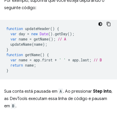
Por exemplo, suponha que você esteja depurando o
seguinte código:
function
updateHeader
()
{
var
day
=
new
Date
().
getDay
();
var
name
=
getName
();
// A
updateName
(
name
);
}
function
getName
()
{
var
name
=
app
.
first
+
' '
+
app
.
last
;
// B
return
name
;
}
Sua conta está pausada em
A
. Ao pressionar
Step into
,
as DevTools executam essa linha de código e pausam
em
B
.