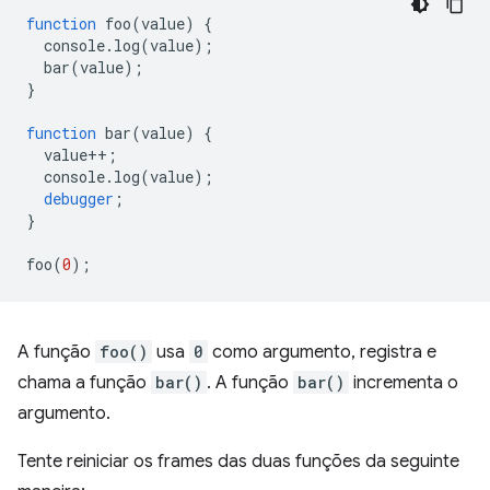
function
foo
(
value
)
{
console
.
log
(
value
);
bar
(
value
);
}
function
bar
(
value
)
{
value
++
;
console
.
log
(
value
);
debugger
;
}
foo
(
0
);
A função
foo()
usa
0
como argumento, registra e
chama a função
bar()
. A função
bar()
incrementa o
argumento.
Tente reiniciar os frames das duas funções da seguinte