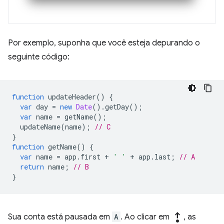
Por exemplo, suponha que você esteja depurando o
seguinte código:
function
updateHeader
()
{
var
day
=
new
Date
().
getDay
();
var
name
=
getName
();
updateName
(
name
);
// C
}
function
getName
()
{
var
name
=
app
.
first
+
' '
+
app
.
last
;
// A
return
name
;
// B
}
step_out
Sua conta está pausada em
A
. Ao clicar em
, as