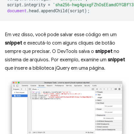
script
.
integrity
=
'sha256-hwg4gsxgFZhOsEEamdOYGBf13
document
.
head
.
appendChild
(
script
);
Em vez disso, você pode salvar esse código em um
snippet
e executá-lo com alguns cliques de botão
sempre que precisar. O DevTools salva o
snippet
no
sistema de arquivos. Por exemplo, examine um
snippet
que insere a biblioteca jQuery em uma página.