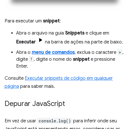
Para executar um
snippet
:
Abra o arquivo na guia
Snippets
e clique em
Executar
na barra de ações na parte de baixo.
Abra o
menu de comandos
, exclua o caractere
>
,
digite
!
, digite o nome do
snippet
e pressione
Enter.
Consulte
Executar snippets de código em qualquer
página
para saber mais.
Depurar Java
Script
Em vez de usar
console.log()
para inferir onde seu
JavaScript está apresentando erros, considere usar as