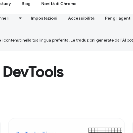
study
Blog
Novità di Chrome
nnelli
Impostazioni
Accessibilità
Per gli agenti
 i contenuti nella tua lingua preferita. Le traduzioni generate dall'AI p
 DevTools