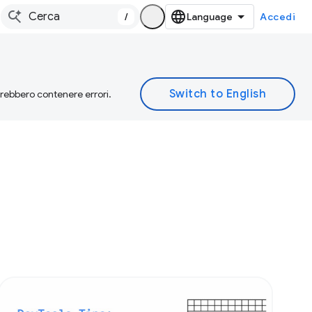
/
Accedi
otrebbero contenere errori.