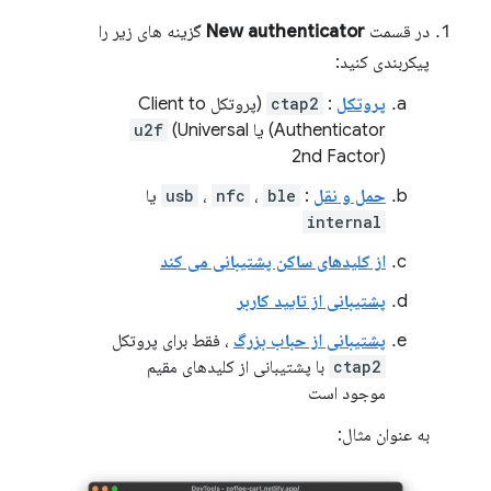
در قسمت
New authenticator
گزینه های زیر را
پیکربندی کنید:
پروتکل
:
ctap2
(پروتکل Client to
Authenticator) یا
(Universal
u2f
2nd Factor)
حمل و نقل
:
ble
،
nfc
،
usb
یا
internal
از کلیدهای ساکن پشتیبانی می کند
پشتیبانی از تایید کاربر
پشتیبانی از حباب بزرگ
، فقط برای پروتکل
ctap2
با پشتیبانی از کلیدهای مقیم
موجود است
به عنوان مثال: