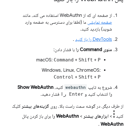
از صفحه ای که از WebAuthn استفاده می کند، مانند
صفحه نمایشی
ما (لطفا برای دسترسی به صفحه وارد
شوید) بازدید کنید.
DevTools را باز کنید
.
منوی Command را
با فشار دادن:
macOS:
Command
+
Shift
+
P
Windows، Linux، ChromeOS:
Control
+
Shift
+
P
شروع به تایپ
webauthn
کنید،
Show WebAuthn
را
انتخاب کنید و
Enter را
فشار دهید.
از طرف دیگر، در گوشه سمت راست بالا، روی
گزینه‌های بیشتر
کلیک
کنید
>
ابزارهای بیشتر
>
WebAuthn را
برای باز کردن پانل
.
WebAuthn