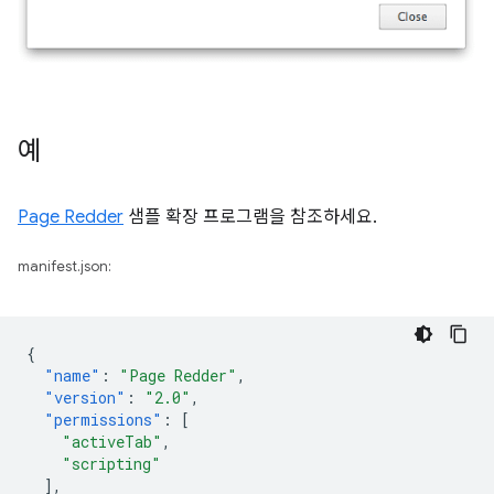
예
Page Redder
샘플 확장 프로그램을 참조하세요.
manifest.json:
{
"name"
:
"Page Redder"
,
"version"
:
"2.0"
,
"permissions"
:
[
"activeTab"
,
"scripting"
],