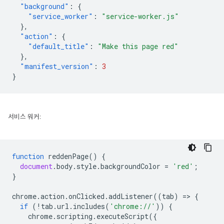
"background"
:
{
"service_worker"
:
"service-worker.js"
},
"action"
:
{
"default_title"
:
"Make this page red"
},
"manifest_version"
:
3
}
서비스 워커:
function
reddenPage
()
{
document
.
body
.
style
.
backgroundColor
=
'red'
;
}
chrome
.
action
.
onClicked
.
addListener
((
tab
)
=
>
{
if
(
!
tab
.
url
.
includes
(
'chrome://'
))
{
chrome
.
scripting
.
executeScript
({