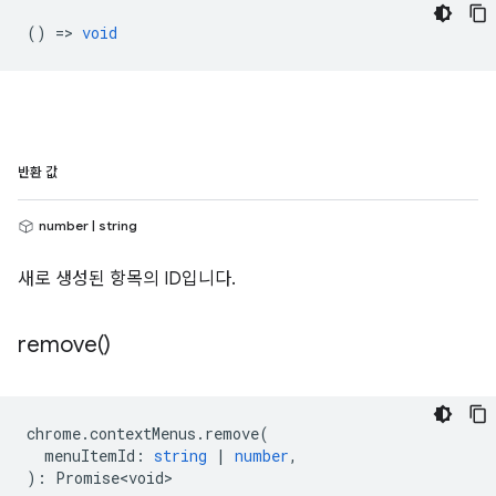
() =>
void
반환 값
number | string
새로 생성된 항목의 ID입니다.
remove(
)
chrome
.
contextMenus
.
remove
(
menuItemId
:
string
|
number
,
)
:
Promise<void>