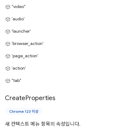
"video"
'audio'
'launcher'
'browser_action'
'page_action'
'action'
"tab"
Create
Properties
Chrome 123 이상
새 컨텍스트 메뉴 항목의 속성입니다.