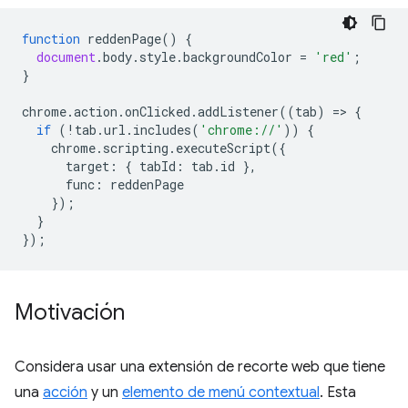
function
reddenPage
()
{
document
.
body
.
style
.
backgroundColor
=
'red'
;
}
chrome
.
action
.
onClicked
.
addListener
((
tab
)
=
>
{
if
(
!
tab
.
url
.
includes
(
'chrome://'
))
{
chrome
.
scripting
.
executeScript
({
target
:
{
tabId
:
tab
.
id
},
func
:
reddenPage
});
}
});
Motivación
Considera usar una extensión de recorte web que tiene
una
acción
y un
elemento de menú contextual
. Esta