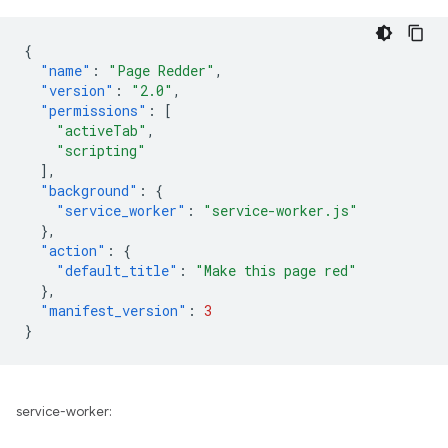
{
"name"
:
"Page Redder"
,
"version"
:
"2.0"
,
"permissions"
:
[
"activeTab"
,
"scripting"
],
"background"
:
{
"service_worker"
:
"service-worker.js"
},
"action"
:
{
"default_title"
:
"Make this page red"
},
"manifest_version"
:
3
}
service-worker: