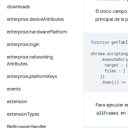
downloads
El único campo 
enterprise
.
device
Attributes
principal de la
enterprise
.
hardware
Platform
function
getTabI
enterprise
.
login
chrome
.
scripting
enterprise
.
networking
.
executeScri
Attributes
target
:
{
files
:
[
enterprise
.
platform
Keys
})
.
then
(()
=
>
events
extension
Para ejecutar e
allFrames
en
extension
Types
file
Browser
Handler