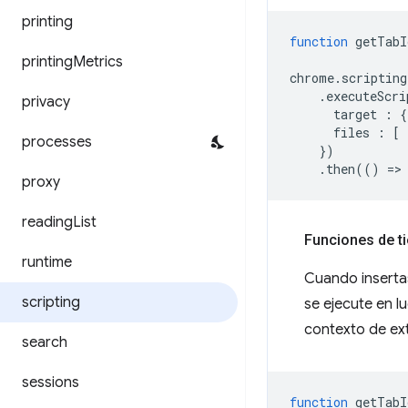
printing
function
getTabI
printing
Metrics
chrome
.
scripting
.
executeScri
privacy
target
:
{
files
:
[
processes
})
.
then
(()
=
>
proxy
reading
List
Funciones de t
runtime
Cuando inserta
scripting
se ejecute en l
contexto de ext
search
sessions
function
getTabI