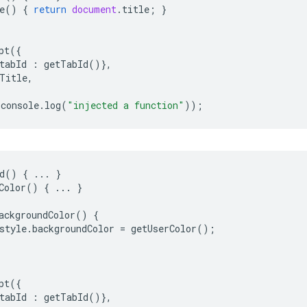
e
()
{
return
document
.
title
;
}
pt
({
tabId
:
getTabId
()},
Title
,
console
.
log
(
"injected a function"
));
d
()
{
...
}
Color
()
{
...
}
ackgroundColor
()
{
style
.
backgroundColor
=
getUserColor
();
pt
({
tabId
:
getTabId
()},