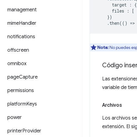
target
:
{
management
files
:
[
})
mime
Handler
.
then
(()
=
>
notifications
Nota:
No puedes esp
offscreen
omnibox
Código inse
page
Capture
Las extensiones
variable de tie
permissions
platform
Keys
Archivos
power
Los archivos se
extensión. El s
printer
Provider