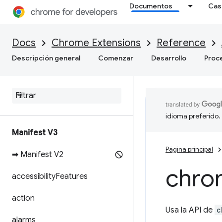
Documentos
Cas
Docs
Chrome Extensions
Reference
Descripción general
Comenzar
Desarrollo
Proc
idioma preferido.
Manifest V3
Página principal
➡ Manifest V2
chro
accessibility
Features
action
Usa la API de
c
alarms