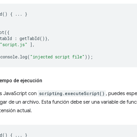
d
()
{
...
}
pt
({
tabId
:
getTabId
()},
"script.js"
],
console
.
log
(
"injected script file"
));
iempo de ejecución
s JavaScript con
scripting.executeScript()
, puedes espe
ugar de un archivo. Esta función debe ser una variable de func
ensión actual.
d
()
{
...
}