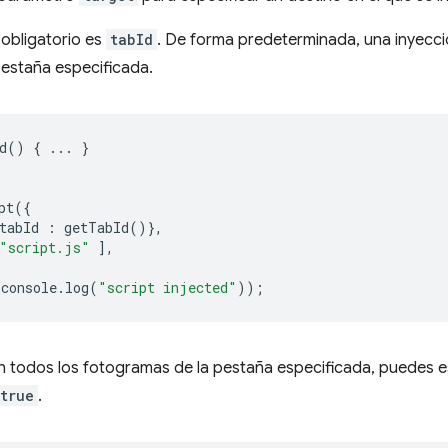
obligatorio es
tabId
. De forma predeterminada, una inyecci
 pestaña especificada.
d
()
{
...
}
pt
({
tabId
:
getTabId
()},
"script.js"
],
console
.
log
(
"script injected"
));
n todos los fotogramas de la pestaña especificada, puedes e
true
.