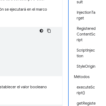
sult
ón se ejecutará en el marco
InjectionTa
rget
Registered
ContentSc
ript
ScriptInjec
tion
StyleOrigin
Métodos
stablecer el valor booleano
executeSc
ript()
getRegiste