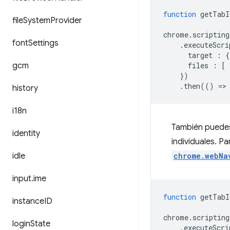
function
getTabI
file
System
Provider
chrome
.
scripting
font
Settings
.
executeScri
target
:
{
gcm
files
:
[
})
.
then
(()
=
>
history
i18n
También puedes
identity
individuales. P
idle
chrome.webNa
input
.
ime
function
getTabI
instance
ID
chrome
.
scripting
login
State
.
executeScri