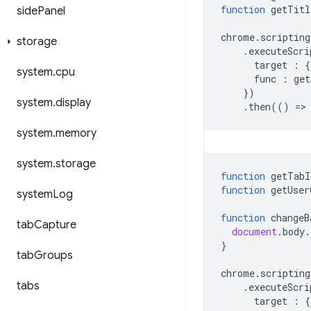
function
getTitl
side
Panel
chrome
.
scripting
storage
.
executeScri
target
:
{
system
.
cpu
func
:
get
})
system
.
display
.
then
(()
=
>
system
.
memory
system
.
storage
function
getTabI
function
getUser
system
Log
function
changeB
tab
Capture
document
.
body
.
}
tab
Groups
chrome
.
scripting
tabs
.
executeScri
target
:
{