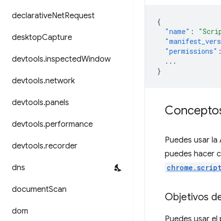
declarative
Net
Request
{
"name"
:
"Scri
desktop
Capture
"manifest_ver
"permissions"
devtools
.
inspected
Window
...
}
devtools
.
network
devtools
.
panels
Conceptos
devtools
.
performance
Puedes usar la
devtools
.
recorder
puedes hacer c
dns
chrome.scrip
document
Scan
Objetivos de
dom
Puedes usar el