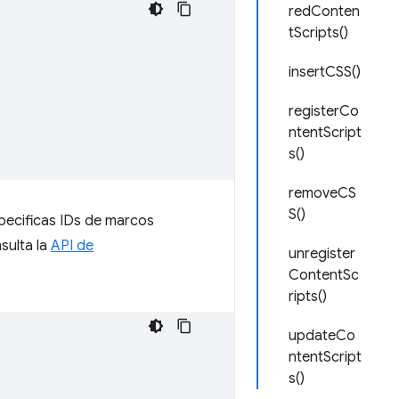
redConten
tScripts()
insertCSS()
registerCo
ntentScript
s()
removeCS
S()
pecificas IDs de marcos
sulta la
API de
unregister
ContentSc
ripts()
updateCo
ntentScript
s()