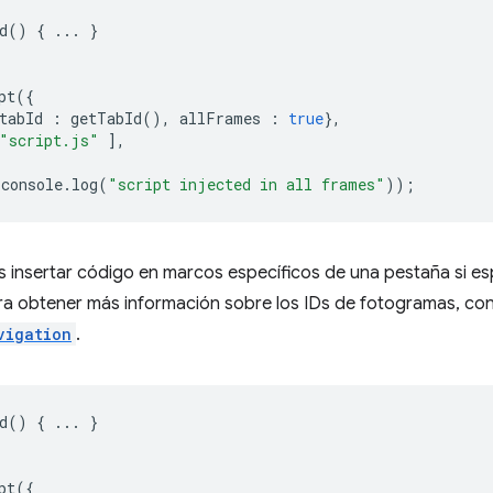
d
()
{
...
}
pt
({
tabId
:
getTabId
(),
allFrames
:
true
},
"script.js"
],
console
.
log
(
"script injected in all frames"
));
 insertar código en marcos específicos de una pestaña si es
ara obtener más información sobre los IDs de fotogramas, con
vigation
.
d
()
{
...
}
pt
({