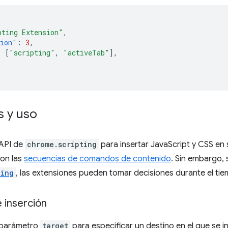
pting Extension"
,
sion"
:
3
,
:
[
"scripting"
,
"activeTab"
],
 y uso
 API de
chrome.scripting
para insertar JavaScript y CSS en s
on las
secuencias de comandos de contenido
. Sin embargo, 
ting
, las extensiones pueden tomar decisiones durante el ti
 inserción
 parámetro
target
para especificar un destino en el que se i