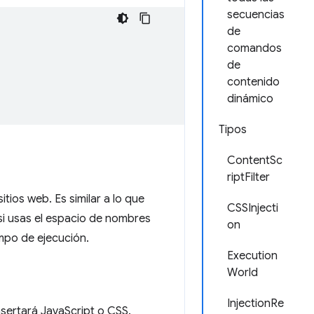
secuencias
de
comandos
de
contenido
dinámico
Tipos
ContentSc
riptFilter
itios web. Es similar a lo que
CSSInjecti
si usas el espacio de nombres
on
empo de ejecución.
Execution
World
InjectionRe
nsertará JavaScript o CSS.