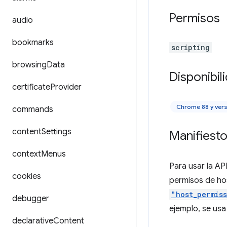
Permisos
audio
bookmarks
scripting
browsing
Data
Disponibil
certificate
Provider
Chrome 88 y ver
commands
content
Settings
Manifiest
context
Menus
Para usar la AP
cookies
permisos de hos
"host_permis
debugger
ejemplo, se usa
declarative
Content