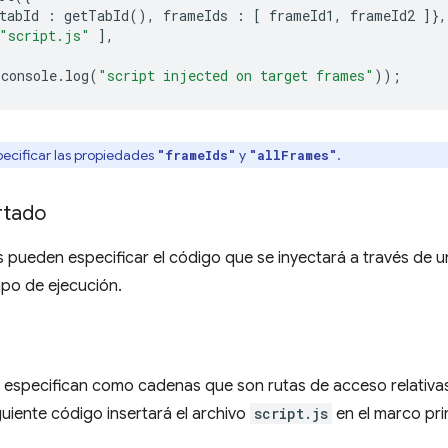
tabId
:
getTabId
(),
frameIds
:
[
frameId1
,
frameId2
]},
"script.js"
],
console
.
log
(
"script injected on target frames"
));
ecificar las propiedades
y
.
"frameIds"
"allFrames"
rtado
 pueden especificar el código que se inyectará a través de u
mpo de ejecución.
 especifican como cadenas que son rutas de acceso relativas a
iguiente código insertará el archivo
script.js
en el marco pri