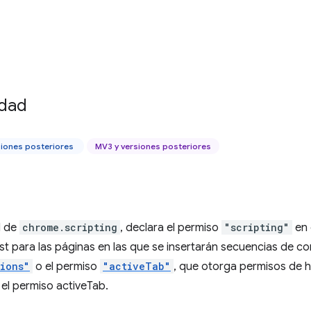
idad
siones posteriores
MV3 y versiones posteriores
o
I de
chrome.scripting
, declara el permiso
"scripting"
en 
t para las páginas en las que se insertarán secuencias de c
sions"
o el permiso
"activeTab"
, que otorga permisos de h
 el permiso activeTab.