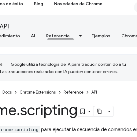
os de éxito
Blog
Novedades de Chrome
API
edimiento
AI
Referencia
Ejemplos
Chrome
Google utiliza tecnología de IA para traducir contenido a tu
 Las traducciones realizadas con IA pueden contener errores.
Docs
Chrome Extensions
Reference
API
me
.
scripting
hrome.scripting
para ejecutar la secuencia de comandos en