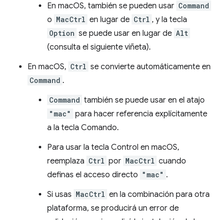
En macOS, también se pueden usar
Command
o
MacCtrl
en lugar de
Ctrl
, y la tecla
Option
se puede usar en lugar de
Alt
(consulta el siguiente viñeta).
En macOS,
Ctrl
se convierte automáticamente en
Command
.
Command
también se puede usar en el atajo
"mac"
para hacer referencia explícitamente
a la tecla Comando.
Para usar la tecla Control en macOS,
reemplaza
Ctrl
por
MacCtrl
cuando
definas el acceso directo
"mac"
.
Si usas
MacCtrl
en la combinación para otra
plataforma, se producirá un error de