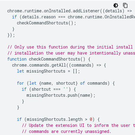
chrome
.
runtime
.
onInstalled
.
addListener
((
details
)
=
>
if
(
details
.
reason
===
chrome
.
runtime
.
OnInstalledR
checkCommandShortcuts
();
}
});
// Only use this function during the initial install
// installation the user may have intentionally unas
function
checkCommandShortcuts
()
{
chrome
.
commands
.
getAll
((
commands
)
=
>
{
let
missingShortcuts
=
[];
for
(
let
{
name
,
shortcut
}
of
commands
)
{
if
(
shortcut
===
''
)
{
missingShortcuts
.
push
(
name
);
}
}
if
(
missingShortcuts
.
length
 > 
0
)
{
// Update the extension UI to inform the user 
// commands are currently unassigned.