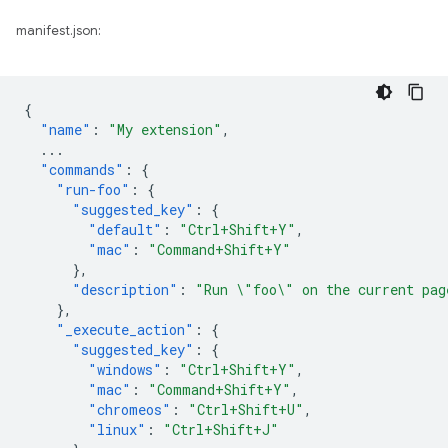
manifest.json:
{
"name"
:
"My extension"
,
...
"commands"
:
{
"run-foo"
:
{
"suggested_key"
:
{
"default"
:
"Ctrl+Shift+Y"
,
"mac"
:
"Command+Shift+Y"
},
"description"
:
"Run \"foo\" on the current pag
},
"_execute_action"
:
{
"suggested_key"
:
{
"windows"
:
"Ctrl+Shift+Y"
,
"mac"
:
"Command+Shift+Y"
,
"chromeos"
:
"Ctrl+Shift+U"
,
"linux"
:
"Ctrl+Shift+J"