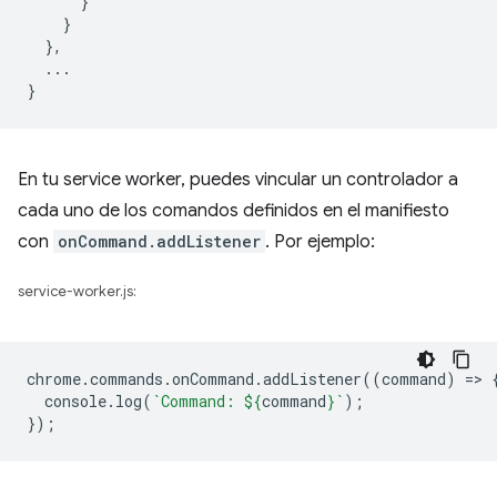
}
}
},
...
}
En tu service worker, puedes vincular un controlador a
cada uno de los comandos definidos en el manifiesto
con
onCommand.addListener
. Por ejemplo:
service-worker.js:
chrome
.
commands
.
onCommand
.
addListener
((
command
)
=
>
console
.
log
(
`Command: 
${
command
}
`
);
});