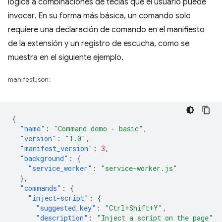
lógica a combinaciones de teclas que el usuario puede
invocar. En su forma más básica, un comando solo
requiere una declaración de comando en el manifiesto
de la extensión y un registro de escucha, como se
muestra en el siguiente ejemplo.
manifest.json:
{
"name"
:
"Command demo - basic"
,
"version"
:
"1.0"
,
"manifest_version"
:
3
,
"background"
:
{
"service_worker"
:
"service-worker.js"
},
"commands"
:
{
"inject-script"
:
{
"suggested_key"
:
"Ctrl+Shift+Y"
,
"description"
:
"Inject a script on the page"