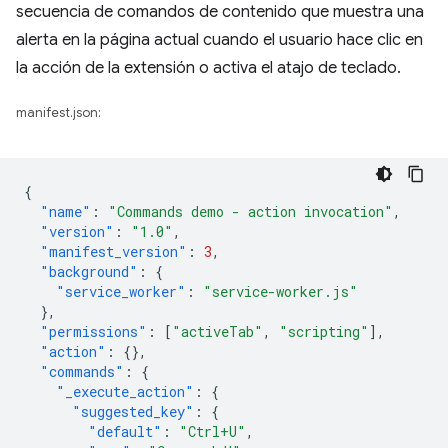
secuencia de comandos de contenido que muestra una
alerta en la página actual cuando el usuario hace clic en
la acción de la extensión o activa el atajo de teclado.
manifest.json:
{
"name"
:
"Commands demo - action invocation"
,
"version"
:
"1.0"
,
"manifest_version"
:
3
,
"background"
:
{
"service_worker"
:
"service-worker.js"
},
"permissions"
:
[
"activeTab"
,
"scripting"
],
"action"
:
{},
"commands"
:
{
"_execute_action"
:
{
"suggested_key"
:
{
"default"
:
"Ctrl+U"
,