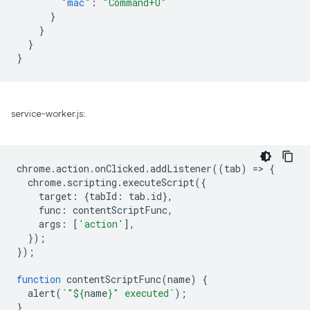
"mac"
:
"Command+U"
}
}
}
}
service-worker.js:
chrome
.
action
.
onClicked
.
addListener
((
tab
)
=
>
{
chrome
.
scripting
.
executeScript
({
target
:
{
tabId
:
tab
.
id
},
func
:
contentScriptFunc
,
args
:
[
'action'
],
});
});
function
contentScriptFunc
(
name
)
{
alert
(
`"
${
name
}
" executed`
);
}