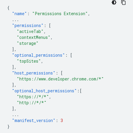
{
"name"
:
"Permissions Extension"
,
...
"permissions"
:
[
"activeTab"
,
"contextMenus"
,
"storage"
],
"optional_permissions"
:
[
"topSites"
,
],
"host_permissions"
:
[
"https://www.developer.chrome.com/*"
],
"optional_host_permissions"
:[
"https://*/*"
,
"http://*/*"
],
...
"manifest_version"
:
3
}