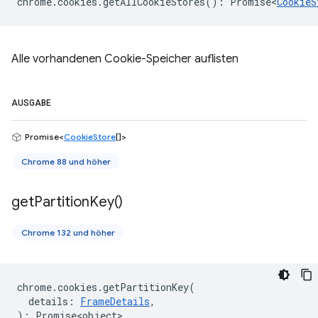
chrome
.
cookies
.
getAllCookieStores
()
:
Promise<
CookieS
Alle vorhandenen Cookie-Speicher auflisten
AUSGABE
Promise<
CookieStore
[]>
Chrome 88 und höher
get
Partition
Key(
)
Chrome 132 und höher
chrome
.
cookies
.
getPartitionKey
(
details
:
FrameDetails
,
)
:
Promise<object>