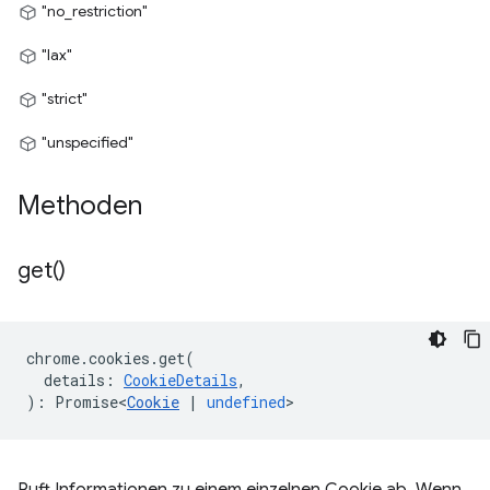
"no_restriction"
"lax"
"strict"
"unspecified"
Methoden
get(
)
chrome
.
cookies
.
get
(
details
:
CookieDetails
,
)
:
Promise<
Cookie
|
undefined
>