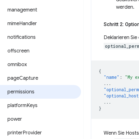
werden.
management
mime
Handler
Schritt 2: Opti
notifications
Deklarieren Sie
optional_per
offscreen
omnibox
{
"name"
:
"My e
page
Capture
...
"optional_perm
permissions
"optional_host
...
platform
Keys
}
power
printer
Provider
Wenn Sie Hosts 