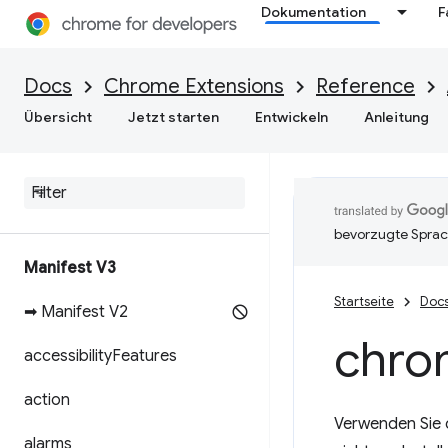
Dokumentation
F
Docs
Chrome Extensions
Reference
Übersicht
Jetzt starten
Entwickeln
Anleitung
bevorzugte Sprac
Manifest V3
Startseite
Doc
➡ Manifest V2
chro
accessibility
Features
action
Verwenden Sie 
alarms