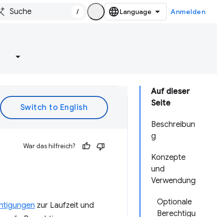
/
Anmelden
e
Auf dieser
Seite
Beschreibun
g
War das hilfreich?
Konzepte
und
Verwendung
Optionale
chtigungen
zur Laufzeit und
Berechtigu