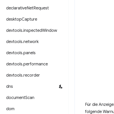
declarative
Net
Request
desktop
Capture
devtools
.
inspected
Window
devtools
.
network
devtools
.
panels
devtools
.
performance
devtools
.
recorder
dns
document
Scan
Für die Anzeige
dom
folgende Warnun