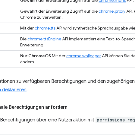
Gewährt der Erweiterung Zugriff auf die
chrome.mdns
API.
Gewährt der Erweiterung Zugriff auf die
chrome.proxy
API,
Chrome zu verwalten.
Mit der
chrome.tts
API wird synthetische Sprachausgabe w
Die
chrome.ttsEngine
API implementiert eine Text-to-Speech-
Erweiterung.
Nur ChromeOS
Mit der
chrome.wallpaper
API können Sie 
ändern.
ationen zu verfügbaren Berechtigungen und den zugehörigen
 deklarieren
.
onale Berechtigungen anfordern
 Berechtigungen über eine Nutzeraktion mit
permissions.re