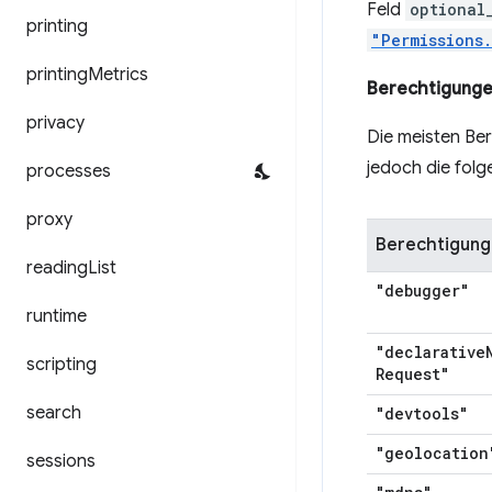
Feld
optional
printing
"Permissions
printing
Metrics
Berechtigunge
privacy
Die meisten Be
jedoch die fol
processes
proxy
Berechtigung
reading
List
"debugger"
runtime
"declarative
scripting
Request"
search
"devtools"
"geolocation
sessions