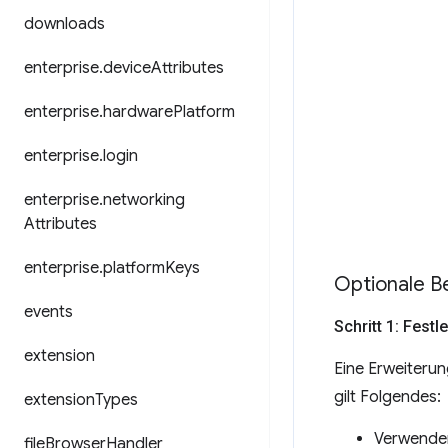
downloads
enterprise
.
device
Attributes
enterprise
.
hardware
Platform
enterprise
.
login
enterprise
.
networking
Attributes
enterprise
.
platform
Keys
Optionale B
events
Schritt 1: Festl
extension
Eine Erweiterun
gilt Folgendes:
extension
Types
Verwenden
file
Browser
Handler