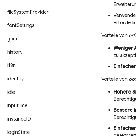
Erweiteru
file
System
Provider
Verwenden
erforderli
font
Settings
Vorteile von
erf
gcm
Weniger 
history
zu akzepti
i18n
Einfacher
identity
Vorteile von
opt
Höhere S
idle
Berechtig
input
.
ime
Bessere I
Berechtig
instance
ID
Einfache
login
State
deaktivie