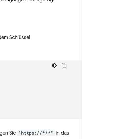
dem Schlüssel
ügen Sie
"https://*/*"
in das