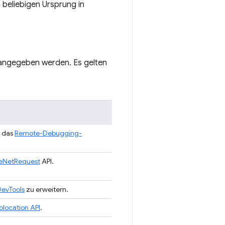
 beliebigen Ursprung in
 angegeben werden. Es gelten
r das
Remote-Debugging-
veNetRequest
API.
evTools
zu erweitern.
location API
.