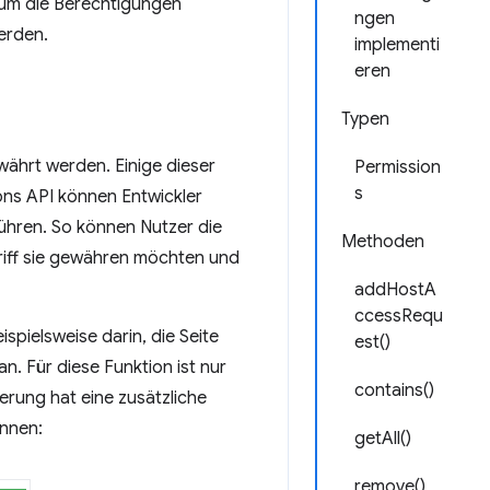
arum die Berechtigungen
ngen
werden.
implementi
eren
Typen
ährt werden. Einige dieser
Permission
s
ons API können Entwickler
ühren. So können Nutzer die
Methoden
griff sie gewähren möchten und
addHostA
ccessRequ
spielsweise darin, die Seite
est()
n. Für diese Funktion ist nur
contains()
terung hat eine zusätzliche
önnen:
getAll()
remove()