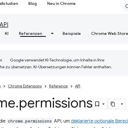
allstudien
Blog
Neu in Chrome
API
KI
Referenzen
Beispiele
Chrome Web Stor
Google verwendet KI-Technologie, um Inhalte in Ihre
he zu übersetzen. KI-Übersetzungen können Fehler enthalten.
s
Chrome Extensions
Reference
API
me
.
permissions
die
chrome.permissions
API, um
deklarierte optionale Bere