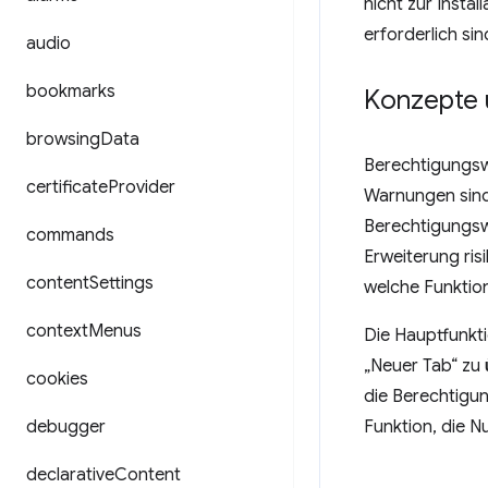
nicht zur Insta
erforderlich si
audio
bookmarks
Konzepte
browsing
Data
Berechtigungsw
certificate
Provider
Warnungen sind 
Berechtigungsw
commands
Erweiterung ris
content
Settings
welche Funktion
context
Menus
Die Hauptfunkt
„Neuer Tab“ zu 
cookies
die Berechtigu
debugger
Funktion, die N
declarative
Content