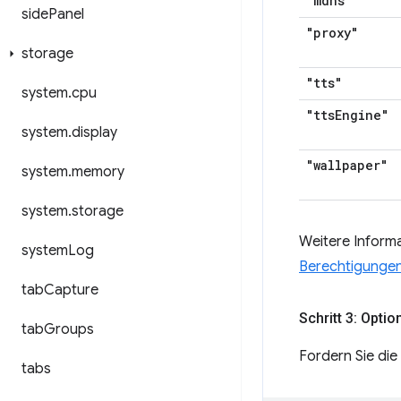
"mdns"
side
Panel
"proxy"
storage
"tts"
system
.
cpu
"tts
Engine"
system
.
display
"wallpaper"
system
.
memory
system
.
storage
Weitere Inform
system
Log
Berechtigungen
tab
Capture
Schritt 3: Opti
tab
Groups
Fordern Sie die
tabs