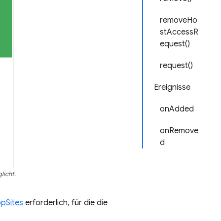
removeHo
stAccessR
equest()
request()
Ereignisse
onAdded
onRemove
d
licht.
opSites
erforderlich, für die die