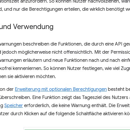
llationszeit anzufordern. So können Nutzer nachvollziehen, w
nd, und nur die Berechtigungen erteilen, die wirklich benötigt 
 und Verwendung
arnungen beschreiben die Funktionen, die durch eine API gew
jedoch möglicherweise nicht offensichtlich. Mit der Permissi
arnungen erläutern und neue Funktionen nach und nach einf
ikofrei kennenlernen. So können Nutzer festlegen, wie viel Zu
en sie aktivieren möchten.
ion der
Erweiterung mit optionalen Berechtigungen
besteht bei
überschreiben. Eine Funktion zeigt das Tagesziel des Nutzers a
ng
Speicher
erforderlich, die keine Warnung enthält. Die Erwei
utzer durch Klicken auf die folgende Schaltfläche aktivieren k