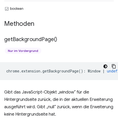
boolean
Methoden
get
Background
Page(
)
Nur im Vordergrund
chrome
.
extension
.
getBackgroundPage
()
:
Window
|
undef
Gibt das JavaScript-Objekt „window“ für die
Hintergrundseite zurück, die in der aktuellen Erweiterung
ausgeführt wird. Gibt „null“ zurück, wenn die Erweiterung
keine Hintergrundseite hat.