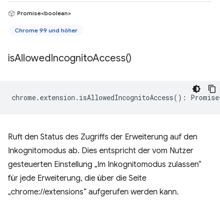
Promise<boolean>
Chrome 99 und höher
is
Allowed
Incognito
Access(
)
chrome
.
extension
.
isAllowedIncognitoAccess
()
:
Promise
Ruft den Status des Zugriffs der Erweiterung auf den
Inkognitomodus ab. Dies entspricht der vom Nutzer
gesteuerten Einstellung „Im Inkognitomodus zulassen“
für jede Erweiterung, die über die Seite
„chrome://extensions“ aufgerufen werden kann.