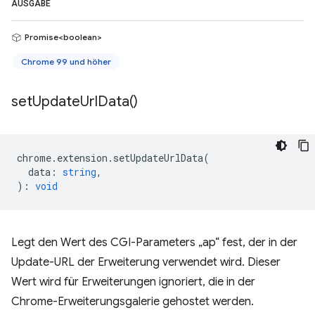
AUSGABE
Promise<boolean>
Chrome 99 und höher
set
Update
Url
Data(
)
chrome
.
extension
.
setUpdateUrlData
(
data
:
string
,
)
:
void
Legt den Wert des CGI-Parameters „ap“ fest, der in der
Update-URL der Erweiterung verwendet wird. Dieser
Wert wird für Erweiterungen ignoriert, die in der
Chrome-Erweiterungsgalerie gehostet werden.