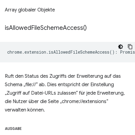
Array globaler Objekte
is
Allowed
File
Scheme
Access(
)
chrome
.
extension
.
isAllowedFileSchemeAccess
()
:
Promis
Ruft den Status des Zugriffs der Erweiterung auf das
Schema „file://“ ab. Dies entspricht der Einstellung
„Zugriff auf Datei-URLs zulassen“ für jede Erweiterung,
die Nutzer über die Seite „chrome://extensions“
verwalten können.
AUSGABE