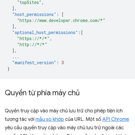
"topSites"
,
],
"host_permissions"
:
[
"https://www.developer.chrome.com/*"
],
"optional_host_permissions"
:[
"https://*/*"
,
"http://*/*"
],
...
"manifest_version"
:
3
}
Quyền từ phía máy chủ
Quyền truy cập vào máy chủ lưu trữ cho phép tiện ích
tương tác với
mẫu so khớp
của URL. Một số
API Chrome
yêu cầu quyền truy cập vào máy chủ lưu trữ ngoài các