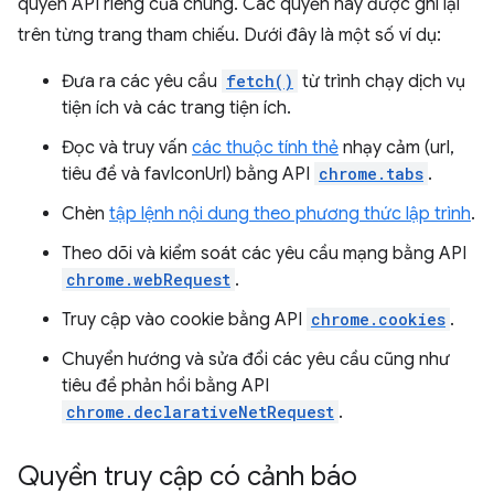
quyền API riêng của chúng. Các quyền này được ghi lại
trên từng trang tham chiếu. Dưới đây là một số ví dụ:
Đưa ra các yêu cầu
fetch()
từ trình chạy dịch vụ
tiện ích và các trang tiện ích.
Đọc và truy vấn
các thuộc tính thẻ
nhạy cảm (url,
tiêu đề và favIconUrl) bằng API
chrome.tabs
.
Chèn
tập lệnh nội dung theo phương thức lập trình
.
Theo dõi và kiểm soát các yêu cầu mạng bằng API
chrome.webRequest
.
Truy cập vào cookie bằng API
chrome.cookies
.
Chuyển hướng và sửa đổi các yêu cầu cũng như
tiêu đề phản hồi bằng API
chrome.declarativeNetRequest
.
Quyền truy cập có cảnh báo