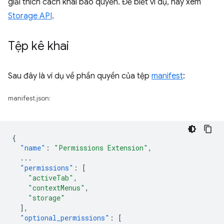
giải thích cách khai báo quyền. Để biết ví dụ, hãy xem
Storage API
.
Tệp kê khai
Sau đây là ví dụ về phần quyền của tệp
manifest
:
manifest.json:
{
"name"
:
"Permissions Extension"
,
...
"permissions"
:
[
"activeTab"
,
"contextMenus"
,
"storage"
],
"optional_permissions"
:
[