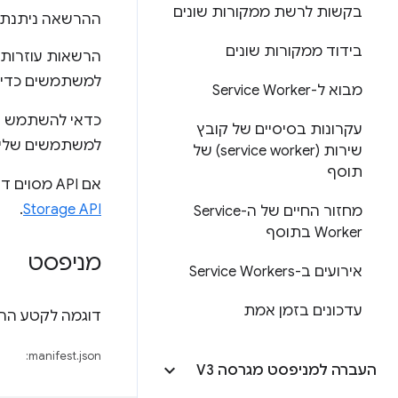
בקשות לרשת ממקורות שונים
ההרשאה ניתנת ע
בידוד ממקורות שונים
הרשאות עוזרות 
למשתמשים כדי 
מבוא ל-Service Worker
כדאי להשתמש 
עקרונות בסיסיים של קובץ
למשתמשים שליטה
שירות (service worker) של
תוסף
אם API מסוים דורש הרשאה, במסמכי התיעוד שלו מוסבר איך להצהיר עליה. דוגמה מופיעה במאמר בנושא
.
Storage API
מחזור החיים של ה-Service
Worker בתוסף
מניפסט
אירועים ב-Service Workers
עדכונים בזמן אמת
דוגמה לקטע הה
manifest.json:
העברה למניפסט מגרסה V3