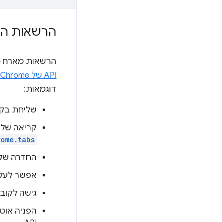
הרשאות ה
הרשאות מארח מ
API של Chrome
דוגמאות:
שליחת בק
קריאה של
rome.tabs
החדרה של
אפשר לעקו
גישה לקובצי Cookie בא
הפניה אוט