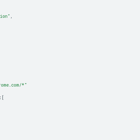
sion"
,
rome.com/*"
:[