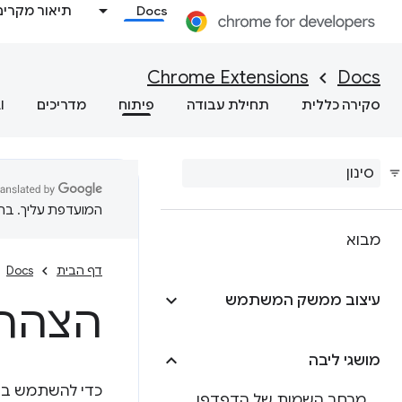
Docs
תיאור מקרים
Chrome Extensions
Docs
סקירה כללית
תחילת עבודה
פיתוח
מדריכים
I
המועדפת עליך. בתרג
מבוא
דף הבית
Docs
עיצוב ממשק המשתמש
הצהרה
מושגי ליבה
כדי להשתמש בר
מרחב השמות של הדפדפן