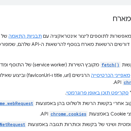
מארח
אפשרות לתוספים ליצור אינטראקציה עם
תבניות התאמה
של כתוב
דורשים הרשאות מארח בנוסף ל
שות
fetch()
מקובץ השירות (service worker) של התוסף ומדפי התוסף.
מאפייני הכרטיסייה
הרגישים (url,‏ title ו-favIconUrl) וביצוע שאילתות לגביהם באמצעות
API.
ch
סקריפט תוכן באופן פרוגרמטי
.
ב אחרי בקשות הרשת ולשלוט בהן באמצעות
me.webRequest
מצעות
chrome.cookies
API.
ומטית ושינוי של בקשות וכותרות תגובה באמצעות
NetRequest