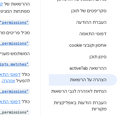
ההרשאות של
קו
סקריפטים של תוכן
מפתחות המניפס
העברת ההודעה
"permissions"
מכיל פריטים מ
דפוסי התאמה
_permissions"
אחסון וקובצי cookie
המשתמש מעניק 
סינון תוכן
ipts.matches"
ההרשאה active
Tab
כולל
דפוסי התא
הצהרה על הרשאות
להפעיל
אזהרה
.
הנחיות לאזהרה לגבי הרשאות
_permissions"
כולל
דפוסי התא
העברת הודעות באפליקציות
מקוריות
_permissions"