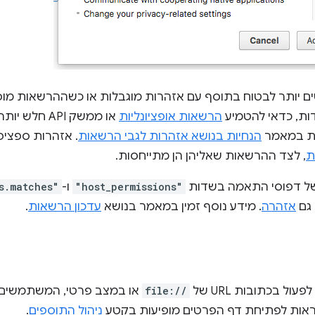
 יותר לבטוח בתוסף עם אזהרות מוגבלות או כשההרשאות מוסב
ות, כדאי להטמיע
הרשאות אופציונליות
או ממשק API 
ות במאמר
הנחיות בנושא אזהרות לגבי הרשאות
. אזהרות ספצי
ת
, לצד ההרשאות שאליהן הן מתייחסות.
 של דפוסי התאמה בשדות
"host_permissions"
ו-
s.matches"
 גם
אזהרה
. מידע נוסף זמין במאמר בנושא
עדכון הרשאות
.
ול בכתובות URL של
file://
או במצב פרטי, המשתמשים 
ראות לפתיחת דף הפרטים מופיעות בקטע
ניהול התוספים
.