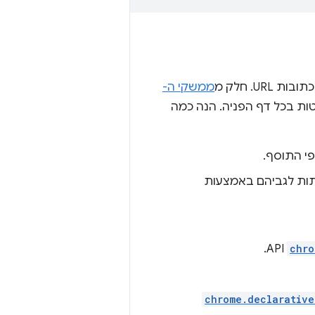
ות URL. חלק מ
ממשקי ה-
הרשאות ה-API שלהם, שמפורטות בכל דף הפניה. הנה כמה
API.
chro
chrome.declarative