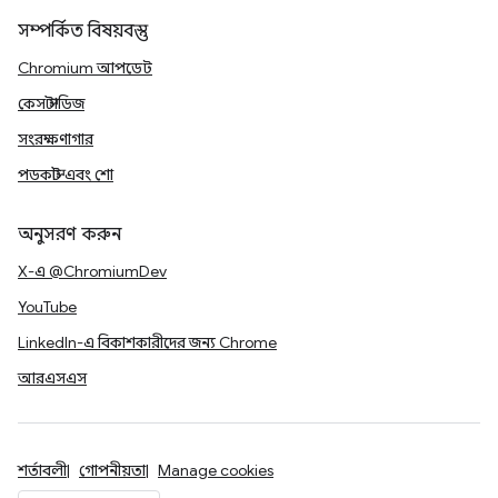
সম্পর্কিত বিষয়বস্তু
Chromium আপডেট
কেস স্টাডিজ
সংরক্ষণাগার
পডকাস্ট এবং শো
অনুসরণ করুন
X-এ @ChromiumDev
YouTube
LinkedIn-এ বিকাশকারীদের জন্য Chrome
আরএসএস
শর্তাবলী
গোপনীয়তা
Manage cookies