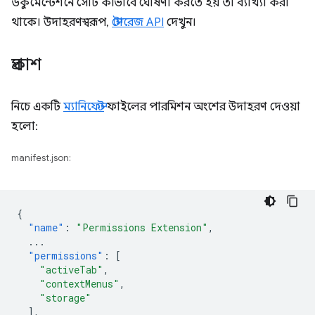
ডকুমেন্টেশনে সেটি কীভাবে ঘোষণা করতে হয় তা ব্যাখ্যা করা
থাকে। উদাহরণস্বরূপ,
স্টোরেজ API
দেখুন।
প্রকাশ
নিচে একটি
ম্যানিফেস্ট
ফাইলের পারমিশন অংশের উদাহরণ দেওয়া
হলো:
manifest.json:
{
"name"
:
"Permissions Extension"
,
...
"permissions"
:
[
"activeTab"
,
"contextMenus"
,
"storage"
],