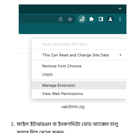
এক্সটেনশন মেনু
ফাইল ইউআরএল বা ইনকগনিটো মোড অ্যাক্সেস চালু
করতে নিচে স্ক্রোল করুন।