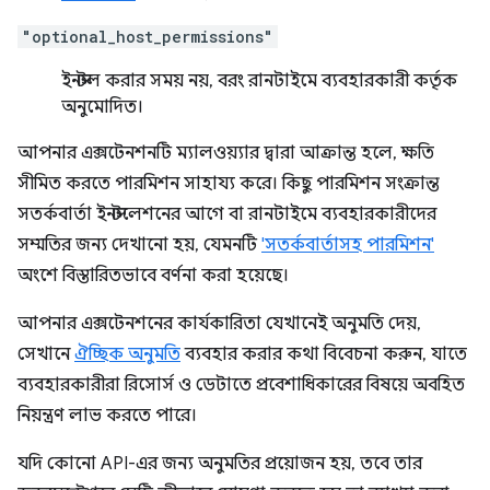
"optional_host_permissions"
ইনস্টল করার সময় নয়, বরং রানটাইমে ব্যবহারকারী কর্তৃক
অনুমোদিত।
আপনার এক্সটেনশনটি ম্যালওয়্যার দ্বারা আক্রান্ত হলে, ক্ষতি
সীমিত করতে পারমিশন সাহায্য করে। কিছু পারমিশন সংক্রান্ত
সতর্কবার্তা ইনস্টলেশনের আগে বা রানটাইমে ব্যবহারকারীদের
সম্মতির জন্য দেখানো হয়, যেমনটি
'সতর্কবার্তাসহ পারমিশন'
অংশে বিস্তারিতভাবে বর্ণনা করা হয়েছে।
আপনার এক্সটেনশনের কার্যকারিতা যেখানেই অনুমতি দেয়,
সেখানে
ঐচ্ছিক অনুমতি
ব্যবহার করার কথা বিবেচনা করুন, যাতে
ব্যবহারকারীরা রিসোর্স ও ডেটাতে প্রবেশাধিকারের বিষয়ে অবহিত
নিয়ন্ত্রণ লাভ করতে পারে।
যদি কোনো API-এর জন্য অনুমতির প্রয়োজন হয়, তবে তার