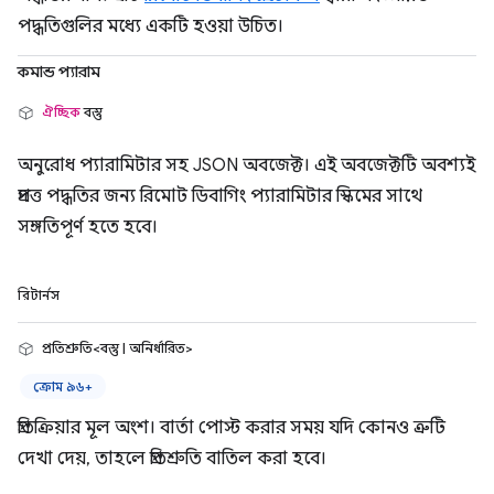
পদ্ধতিগুলির মধ্যে একটি হওয়া উচিত।
কমান্ড প্যারাম
ঐচ্ছিক
বস্তু
অনুরোধ প্যারামিটার সহ JSON অবজেক্ট। এই অবজেক্টটি অবশ্যই
প্রদত্ত পদ্ধতির জন্য রিমোট ডিবাগিং প্যারামিটার স্কিমের সাথে
সঙ্গতিপূর্ণ হতে হবে।
রিটার্নস
প্রতিশ্রুতি<বস্তু | অনির্ধারিত>
ক্রোম ৯৬+
প্রতিক্রিয়ার মূল অংশ। বার্তা পোস্ট করার সময় যদি কোনও ত্রুটি
দেখা দেয়, তাহলে প্রতিশ্রুতি বাতিল করা হবে।