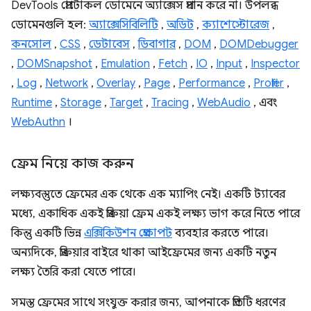
DevTools প্রোটোকল ডোমেনে অ্যাক্সেস প্রদান করে না। উপলব্ধ
ডোমেনগুলি হল:
অ্যাক্সেসিবিলিটি
,
অডিট
,
ক্যাশেস্টোরেজ
,
কনসোল
,
CSS
,
ডেটাবেস
,
ডিবাগার
,
DOM
,
DOMDebugger
,
DOMSnapshot
,
Emulation
,
Fetch
,
IO
,
Input
,
Inspector
,
Log
,
Network
,
Overlay
,
Page
,
Performance
,
Profiler
,
Runtime
,
Storage
,
Target
,
Tracing
,
WebAudio
, এবং
WebAuthn
।
ফ্রেম নিয়ে কাজ করুন
লক্ষ্যবস্তুতে ফ্রেমের এক থেকে এক ম্যাপিং নেই। একটি ট্যাবের
মধ্যে, একাধিক একই প্রক্রিয়া ফ্রেম একই লক্ষ্য ভাগ করে নিতে পারে
কিন্তু একটি ভিন্ন
এক্সিকিউশন প্রেক্ষাপট
ব্যবহার করতে পারে।
অন্যদিকে, প্রক্রিয়ার বাইরে থাকা আইফ্রেমের জন্য একটি নতুন
লক্ষ্য তৈরি করা যেতে পারে।
সমস্ত ফ্রেমের সাথে সংযুক্ত করার জন্য, আপনাকে প্রতিটি ধরণের