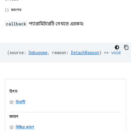
ফাংশন
callback
প্যারামিটারটি দেখতে এরকম:
(
source
:
Debuggee
,
reason
:
DetachReason
) =>
void
উৎস
ডিবাগী
কারণ
বিচ্ছিন্ন কারণ