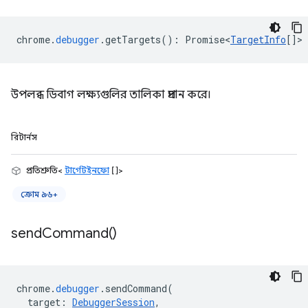
chrome
.
debugger
.
getTargets
()
:
Promise<
TargetInfo
[]
>
উপলব্ধ ডিবাগ লক্ষ্যগুলির তালিকা প্রদান করে।
রিটার্নস
প্রতিশ্রুতি<
টার্গেটইনফো
[]>
ক্রোম ৯৬+
send
Command(
)
chrome
.
debugger
.
sendCommand
(
target
:
DebuggerSession
,