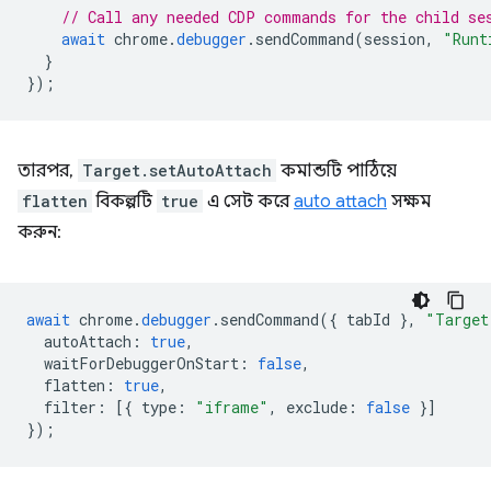
// Call any needed CDP commands for the child se
await
chrome
.
debugger
.
sendCommand
(
session
,
"Runt
}
});
তারপর,
Target.setAutoAttach
কমান্ডটি পাঠিয়ে
flatten
বিকল্পটি
true
এ সেট করে
auto attach
সক্ষম
করুন:
await
chrome
.
debugger
.
sendCommand
({
tabId
},
"Target
autoAttach
:
true
,
waitForDebuggerOnStart
:
false
,
flatten
:
true
,
filter
:
[{
type
:
"iframe"
,
exclude
:
false
}]
});