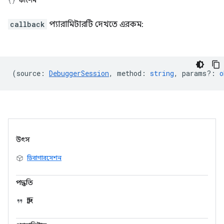
ফাংশন
callback
প্যারামিটারটি দেখতে এরকম:
(
source
:
DebuggerSession
,
method
:
string
,
params?
:
o
উৎস
ডিবাগারসেশন
পদ্ধতি
স্ট্রিং