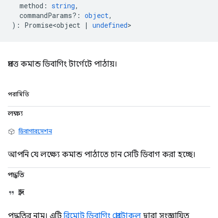
method
:
string
,
commandParams?
:
object
,
)
:
Promise<object
|
undefined
>
প্রদত্ত কমান্ড ডিবাগিং টার্গেটে পাঠায়।
পরামিতি
লক্ষ্য
ডিবাগারসেশন
আপনি যে লক্ষ্যে কমান্ড পাঠাতে চান সেটি ডিবাগ করা হচ্ছে।
পদ্ধতি
স্ট্রিং
পদ্ধতির নাম। এটি
রিমোট ডিবাগিং প্রোটোকল
দ্বারা সংজ্ঞায়িত