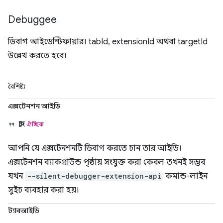
Debuggee
ডিবাগ আইডেন্টিফায়ার। tabId, extensionId অথবা targetId
উল্লেখ করতে হবে।
বৈশিষ্ট্য
এক্সটেনশন আইডি
স্ট্রিং
ঐচ্ছিক
আপনি যে এক্সটেনশনটি ডিবাগ করতে চান তার আইডি।
এক্সটেনশন ব্যাকগ্রাউন্ড পৃষ্ঠায় সংযুক্ত করা কেবল তখনই সম্ভব
যখন
--silent-debugger-extension-api
কমান্ড-লাইন
সুইচ ব্যবহার করা হয়।
ট্যাবআইডি