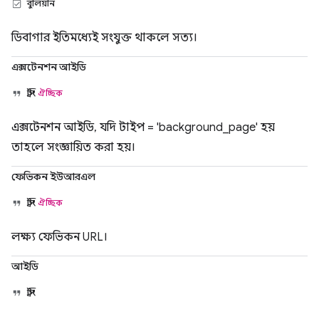
বুলিয়ান
ডিবাগার ইতিমধ্যেই সংযুক্ত থাকলে সত্য।
এক্সটেনশন আইডি
স্ট্রিং
ঐচ্ছিক
এক্সটেনশন আইডি, যদি টাইপ = 'background_page' হয়
তাহলে সংজ্ঞায়িত করা হয়।
ফেভিকন ইউআরএল
স্ট্রিং
ঐচ্ছিক
লক্ষ্য ফেভিকন URL।
আইডি
স্ট্রিং