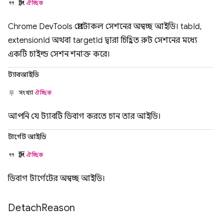
স্ট্রিং
ঐচ্ছিক
Chrome DevTools প্রোটোকল সেশনের অস্বচ্ছ আইডি। tabId,
extensionId অথবা targetId দ্বারা চিহ্নিত রুট সেশনের মধ্যে
একটি চাইল্ড সেশন শনাক্ত করে।
ট্যাবআইডি
সংখ্যা
ঐচ্ছিক
আপনি যে ট্যাবটি ডিবাগ করতে চান তার আইডি।
টার্গেট আইডি
স্ট্রিং
ঐচ্ছিক
ডিবাগ টার্গেটের অস্বচ্ছ আইডি।
Detach
Reason