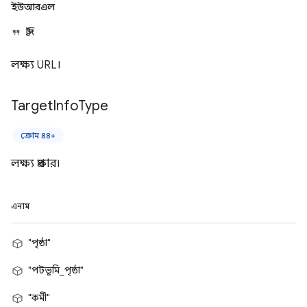
ইউআরএল
স্ট্রিং
লক্ষ্য URL।
Target
Info
Type
ক্রোম ৪৪+
লক্ষ্য প্রকার।
এনাম
"পৃষ্ঠা"
"পটভূমি_পৃষ্ঠা"
"কর্মী"