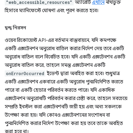
"web_accessible_resources"
অ্যারেটি
এখানে
নথিভুক্ত
হিসাবে ম্যানিফেস্টে ঘোষণা এবং পূরণ করতে হবে।
দ্বন্দ্ব নিরসন
ওয়েব রিকোয়েস্ট API-এর বর্তমান বাস্তবায়নে, যদি কমপক্ষে
একটি এক্সটেনশন অনুরোধ বাতিল করার নির্দেশ দেয় তবে একটি
অনুরোধ বাতিল বলে বিবেচিত হবে। যদি একটি এক্সটেনশন একটি
অনুরোধ বাতিল করে, তাহলে সমস্ত এক্সটেনশন একটি
onErrorOccurred
ইভেন্ট দ্বারা অবহিত করা হবে। শুধুমাত্র
একটি এক্সটেনশন একবারে একটি অনুরোধ পুনঃনির্দেশিত করতে
পারে বা একটি হেডার পরিবর্তন করতে পারে। যদি একাধিক
এক্সটেনশন অনুরোধটি পরিবর্তন করার চেষ্টা করে, তাহলে সবচেয়ে
সম্প্রতি ইনস্টল করা এক্সটেনশনটি জয়ী হয় এবং অন্য সকলকে
উপেক্ষা করা হয়। যদি কোনও এক্সটেনশনের সংশোধন বা
পুনঃনির্দেশিত করার নির্দেশ উপেক্ষা করা হয় তবে তাকে অবহিত
করা হবে না।