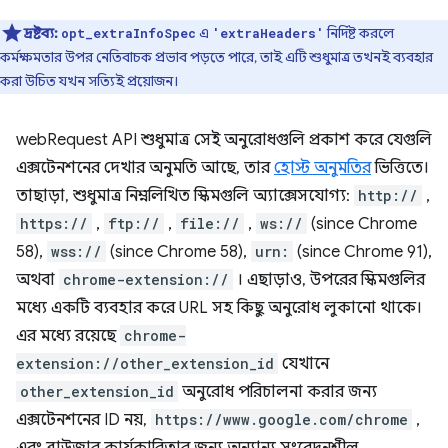
দ্রষ্টব্য:
এ
নির্দিষ্ট করলে
opt_extraInfoSpec
'extraHeaders'
কর্মক্ষমতার উপর নেতিবাচক প্রভাব পড়তে পারে, তাই এটি শুধুমাত্র তখনই ব্যবহার
করা উচিত যখন সত্যিই প্রয়োজন।
webRequest API শুধুমাত্র সেই অনুরোধগুলি প্রকাশ করে যেগুলি
এক্সটেনশনের দেখার অনুমতি আছে, তার
হোস্ট অনুমতির
ভিত্তিতে।
তাছাড়া, শুধুমাত্র নিম্নলিখিত স্কিমগুলি অ্যাক্সেসযোগ্য:
http://
,
https://
,
ftp://
,
file://
,
ws://
(since Chrome
58),
wss://
(since Chrome 58),
urn:
(since Chrome 91),
অথবা
chrome-extension://
। এছাড়াও, উপরের স্কিমগুলির
মধ্যে একটি ব্যবহার করে URL সহ কিছু অনুরোধ লুকানো থাকে।
এর মধ্যে রয়েছে
chrome-
extension://other_extension_id
যেখানে
other_extension_id
অনুরোধ পরিচালনা করার জন্য
এক্সটেনশনের ID নয়,
https://www.google.com/chrome
,