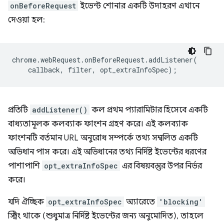
onBeforeRequest
ইভেন্ট শোনার একটি উদাহরণ এখানে
দেওয়া হল:
chrome
.
webRequest
.
onBeforeRequest
.
addListener
(
callback
,
filter
,
opt_extraInfoSpec
);
প্রতিটি
addListener()
কল প্রথম প্যারামিটার হিসেবে একটি
বাধ্যতামূলক কলব্যাক ফাংশন গ্রহণ করে। এই কলব্যাক
ফাংশনটি বর্তমান URL অনুরোধ সম্পর্কে তথ্য সম্বলিত একটি
অভিধান পাস করে। এই অভিধানের তথ্য নির্দিষ্ট ইভেন্টের ধরণের
পাশাপাশি
opt_extraInfoSpec
এর বিষয়বস্তুর উপর নির্ভর
করে।
যদি ঐচ্ছিক
opt_extraInfoSpec
অ্যারেতে
'blocking'
স্ট্রিং থাকে (শুধুমাত্র নির্দিষ্ট ইভেন্টের জন্য অনুমোদিত), তাহলে