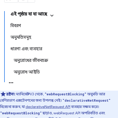
এই পৃষ্ঠায় যা যা আছে
বিবরণ
অনুমতিসমূহ
ধারণা এবং ব্যবহার
অনুরোধের জীবনচক্র
অনুরোধ আইডি
দ্রষ্টব্য:
ম্যানিফেস্ট V3 থেকে,
অনুমতি আর
"webRequestBlocking"
বেশিরভাগ এক্সটেনশনের জন্য উপলব্ধ নেই।
"declarativeNetRequest"
বিবেচনা করুন, যা
declarativeNetRequest API
ব্যবহার সক্ষম করে।
ছাড়াও, webRequest API অপরিবর্তিত এবং
"webRequestBlocking"