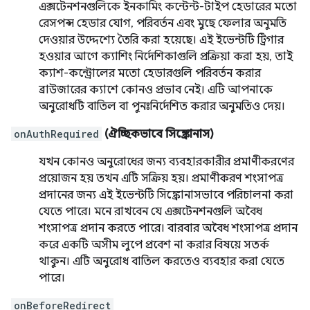
এক্সটেনশনগুলিকে ইনকামিং কন্টেন্ট-টাইপ হেডারের মতো
রেসপন্স হেডার যোগ, পরিবর্তন এবং মুছে ফেলার অনুমতি
দেওয়ার উদ্দেশ্যে তৈরি করা হয়েছে। এই ইভেন্টটি ট্রিগার
হওয়ার আগে ক্যাশিং নির্দেশিকাগুলি প্রক্রিয়া করা হয়, তাই
ক্যাশ-কন্ট্রোলের মতো হেডারগুলি পরিবর্তন করার
ব্রাউজারের ক্যাশে কোনও প্রভাব নেই। এটি আপনাকে
অনুরোধটি বাতিল বা পুনঃনির্দেশিত করার অনুমতিও দেয়।
onAuthRequired
(ঐচ্ছিকভাবে সিঙ্ক্রোনাস)
যখন কোনও অনুরোধের জন্য ব্যবহারকারীর প্রমাণীকরণের
প্রয়োজন হয় তখন এটি সক্রিয় হয়। প্রমাণীকরণ শংসাপত্র
প্রদানের জন্য এই ইভেন্টটি সিঙ্ক্রোনাসভাবে পরিচালনা করা
যেতে পারে। মনে রাখবেন যে এক্সটেনশনগুলি অবৈধ
শংসাপত্র প্রদান করতে পারে। বারবার অবৈধ শংসাপত্র প্রদান
করে একটি অসীম লুপে প্রবেশ না করার বিষয়ে সতর্ক
থাকুন। এটি অনুরোধ বাতিল করতেও ব্যবহার করা যেতে
পারে।
onBeforeRedirect