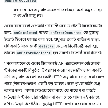
onErrorOccurred
যখন কোনও অনুরোধ সফলভাবে প্রক্রিয়া করা সম্ভব না হয়
তখন এটি চালু হয়।
ওয়েব রিকোয়েস্ট এপিআই গ্যারান্টি দেয় যে প্রতিটি রিকোয়েস্টের
জন্য,
onCompleted
অথবা
onErrorOccurred
কে চূড়ান্ত
ইভেন্ট হিসেবে ফায়ার করা হবে, শুধুমাত্র একটি ব্যতিক্রম ছাড়া:
যদি একটি রিকোয়েস্ট
data://
URL-এ রিডাইরেক্ট করা হয়,
তাহলে
onBeforeRedirect
হল সর্বশেষ রিপোর্ট করা ইভেন্ট।
*
মনে রাখবেন যে ওয়েব রিকোয়েস্ট API এক্সটেনশনে নেটওয়ার্ক
স্ট্যাকের একটি বিমূর্ততা উপস্থাপন করে। অভ্যন্তরীণভাবে, একটি
URL অনুরোধকে বেশ কয়েকটি HTTP অনুরোধে বিভক্ত করা যেতে
পারে (উদাহরণস্বরূপ, একটি বড় ফাইল থেকে পৃথক বাইট রেঞ্জ
আনার জন্য) অথবা নেটওয়ার্কের সাথে যোগাযোগ না করেই
নেটওয়ার্ক স্ট্যাক দ্বারা পরিচালনা করা যেতে পারে। এই কারণে,
API নেটওয়ার্কে পাঠানো চূড়ান্ত HTTP হেডার সরবরাহ করে না।