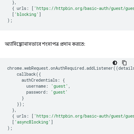
},
{
urls
:
[
'https://httpbin.org/basic-auth/guest/gue
[
'blocking'
]
);
অ্যাসিঙ্ক্রোনাসভাবে শংসাপত্র প্রদান করতে:
chrome
.
webRequest
.
onAuthRequired
.
addListener
((
detail
callback
({
authCredentials
:
{
username
:
'guest'
,
password
:
'guest'
}
});
},
{
urls
:
[
'https://httpbin.org/basic-auth/guest/gue
[
'asyncBlocking'
]
);