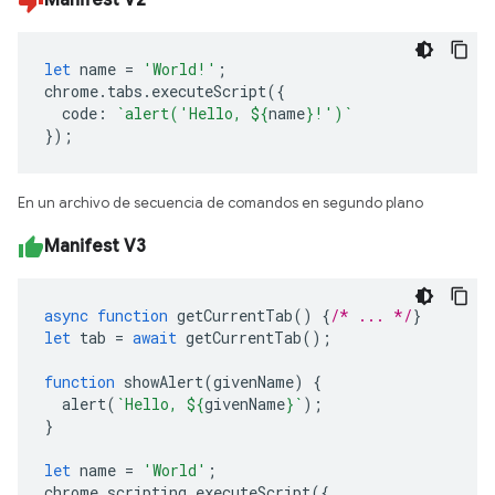
Manifest V2
let
name
=
'World!'
;
chrome
.
tabs
.
executeScript
({
code
:
`alert('Hello, 
${
name
}
!')`
});
En un archivo de secuencia de comandos en segundo plano
Manifest V3
async
function
getCurrentTab
()
{
/* ... */
}
let
tab
=
await
getCurrentTab
();
function
showAlert
(
givenName
)
{
alert
(
`Hello, 
${
givenName
}
`
);
}
let
name
=
'World'
;
chrome
.
scripting
.
executeScript
({