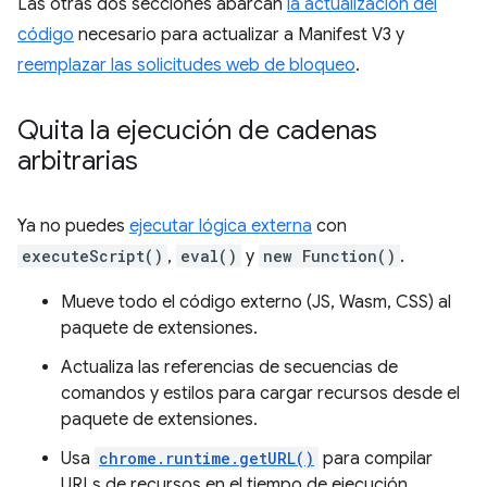
Las otras dos secciones abarcan
la actualización del
código
necesario para actualizar a Manifest V3 y
reemplazar las solicitudes web de bloqueo
.
Quita la ejecución de cadenas
arbitrarias
Ya no puedes
ejecutar lógica externa
con
executeScript()
,
eval()
y
new Function()
.
Mueve todo el código externo (JS, Wasm, CSS) al
paquete de extensiones.
Actualiza las referencias de secuencias de
comandos y estilos para cargar recursos desde el
paquete de extensiones.
Usa
chrome.runtime.getURL()
para compilar
URLs de recursos en el tiempo de ejecución.