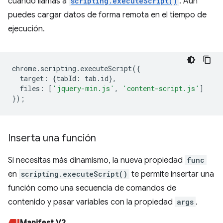
cuando llamas a
scripting.executeScript()
. Aún
puedes cargar datos de forma remota en el tiempo de
ejecución.
chrome
.
scripting
.
executeScript
({
target
:
{
tabId
:
tab
.
id
},
files
:
[
'jquery-min.js'
,
'content-script.js'
]
});
Inserta una función
Si necesitas más dinamismo, la nueva propiedad
func
en
scripting.executeScript()
te permite insertar una
función como una secuencia de comandos de
contenido y pasar variables con la propiedad
args
.