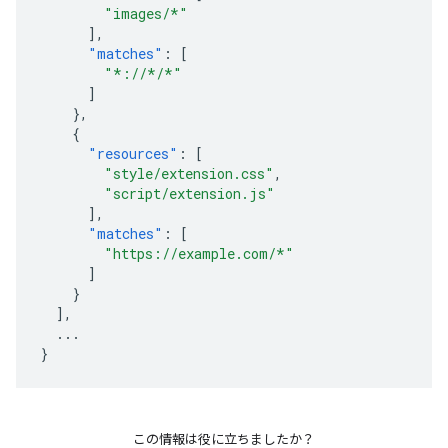
"images/*"
],
"matches"
:
[
"*://*/*"
]
},
{
"resources"
:
[
"style/extension.css"
,
"script/extension.js"
],
"matches"
:
[
"https://example.com/*"
]
}
],
...
}
この情報は役に立ちましたか？