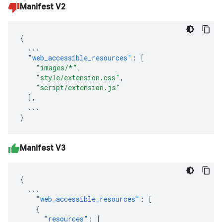
Manifest V2
{
...
"web_accessible_resources"
:
[
"images/*"
,
"style/extension.css"
,
"script/extension.js"
],
...
}
Manifest V3
{
...
"web_accessible_resources"
:
[
{
"resources"
:
[