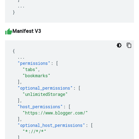
...
}
Manifest V3
{
...
"permissions"
:
[
"tabs"
,
"bookmarks"
],
"optional_permissions"
:
[
"unlimitedStorage"
],
"host_permissions"
:
[
"https://www.blogger.com/"
],
"optional_host_permissions"
:
[
"*://*/*"
]