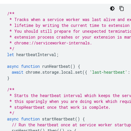
/**
 * Tracks when a service worker was last alive and e
 * lifetime by writing the current time to extension
 * You should still prepare for unexpected terminati
 * extension process crashes or your extension is ma
 * chrome://serviceworker-internals. 
 */
let
heartbeatInterval
;
async
function
runHeartbeat
()
{
await
chrome
.
storage
.
local
.
set
({
'last-heartbeat'
:
}
/**
 * Starts the heartbeat interval which keeps the ser
 * this sparingly when you are doing work which requ
 * stopHeartbeat once that work is complete.
 */
async
function
startHeartbeat
()
{
// Run the heartbeat once at service worker startup
runHeartbeat
().
then
(()
=
>
{