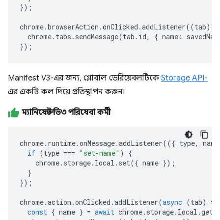
});
chrome
.
browserAction
.
onClicked
.
addListener
((
tab
)
=
chrome
.
tabs
.
sendMessage
(
tab
.
id
,
{
name
:
savedNam
});
Manifest V3-এর জন্য, গ্লোবাল ভেরিয়েবলটিকে
Storage API-
এর একটি কল দিয়ে প্রতিস্থাপন করুন।
ম্যানিফেস্ট ভি৩ পরিষেবা কর্মী
chrome
.
runtime
.
onMessage
.
addListener
(({
type
,
name
if
(
type
===
"set-name"
)
{
chrome
.
storage
.
local
.
set
({
name
});
}
});
chrome
.
action
.
onClicked
.
addListener
(
async
(
tab
)
=>
const
{
name
}
=
await
chrome
.
storage
.
local
.
get
(