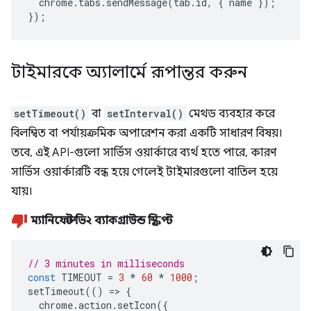
chrome
.
tabs
.
sendMessage
(
tab
.
id
,
{
name
});
});
টাইমারকে অ্যালার্মে রূপান্তর করুন
setTimeout()
বা
setInterval()
মেথড ব্যবহার করে
বিলম্বিত বা পর্যায়ক্রমিক অপারেশন করা একটি সাধারণ বিষয়।
তবে, এই API-গুলো সার্ভিস ওয়ার্কারে ব্যর্থ হতে পারে, কারণ
সার্ভিস ওয়ার্কারটি বন্ধ হয়ে গেলেই টাইমারগুলো বাতিল হয়ে
যায়।
ম্যানিফেস্ট ভি২ ব্যাকগ্রাউন্ড স্ক্রিপ্ট
// 3 minutes in milliseconds
const
TIMEOUT
=
3
*
60
*
1000
;
setTimeout
(()
=>
{
chrome
.
action
.
setIcon
({