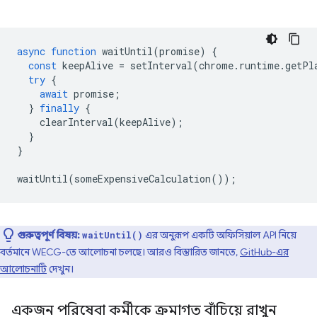
async
function
waitUntil
(
promise
)
{
const
keepAlive
=
setInterval
(
chrome
.
runtime
.
getPl
try
{
await
promise
;
}
finally
{
clearInterval
(
keepAlive
);
}
}
waitUntil
(
someExpensiveCalculation
());
গুরুত্বপূর্ণ বিষয়:
এর অনুরূপ একটি অফিসিয়াল API নিয়ে
waitUntil()
বর্তমানে WECG-তে আলোচনা চলছে। আরও বিস্তারিত জানতে,
GitHub-এর
আলোচনাটি
দেখুন।
একজন পরিষেবা কর্মীকে ক্রমাগত বাঁচিয়ে রাখুন