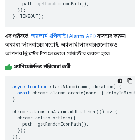
path
:
getRandomIconPath
(),
});
},
TIMEOUT
);
এর পরিবর্তে,
অ্যালার্ম এপিআই (Alarms API)
ব্যবহার করুন।
অন্যান্য লিসেনারের মতোই, অ্যালার্ম লিসেনারগুলোকেও
আপনার স্ক্রিপ্টের টপ লেভেলে রেজিস্টার করতে হবে।
ম্যানিফেস্ট ভি৩ পরিষেবা কর্মী
async
function
startAlarm
(
name
,
duration
)
{
await
chrome
.
alarms
.
create
(
name
,
{
delayInMinute
}
chrome
.
alarms
.
onAlarm
.
addListener
(()
=>
{
chrome
.
action
.
setIcon
({
path
:
getRandomIconPath
(),
});
});