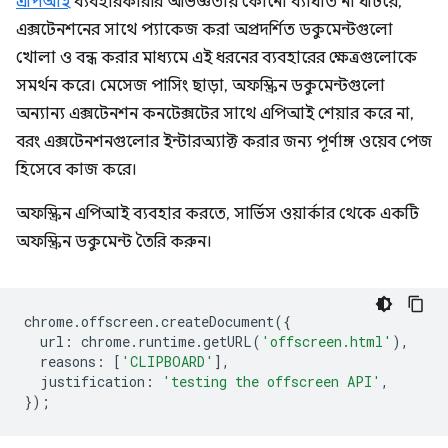
এপিআই
ব্যবহারকারীর অভিজ্ঞতায় কোনো ব্যাঘাত না ঘটিয়ে,
এক্সটেনশনের সাথে প্যাকেজ করা অপ্রদর্শিত ডকুমেন্টগুলো
খোলা ও বন্ধ করার মাধ্যমে এই ধরনের ব্যবহারের ক্ষেত্রগুলোকে
সমর্থন করে। মেসেজ পাসিং ছাড়া, অফস্ক্রিন ডকুমেন্টগুলো
অন্যান্য এক্সটেনশন কনটেক্সটের সাথে এপিআই শেয়ার করে না,
বরং এক্সটেনশনগুলোর ইন্টারঅ্যাক্ট করার জন্য পূর্ণাঙ্গ ওয়েব পেজ
হিসেবে কাজ করে।
অফস্ক্রিন এপিআই ব্যবহার করতে, সার্ভিস ওয়ার্কার থেকে একটি
অফস্ক্রিন ডকুমেন্ট তৈরি করুন।
chrome
.
offscreen
.
createDocument
({
url
:
chrome
.
runtime
.
getURL
(
'offscreen.html'
),
reasons
:
[
'CLIPBOARD'
],
justification
:
'testing the offscreen API'
,
});