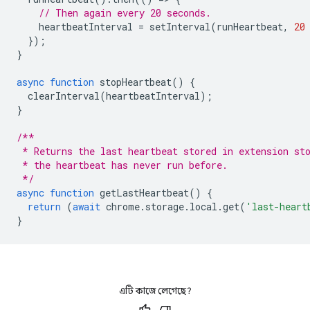
// Then again every 20 seconds.
heartbeatInterval
=
setInterval
(
runHeartbeat
,
20
});
}
async
function
stopHeartbeat
()
{
clearInterval
(
heartbeatInterval
);
}
/**
 * Returns the last heartbeat stored in extension st
 * the heartbeat has never run before.
 */
async
function
getLastHeartbeat
()
{
return
(
await
chrome
.
storage
.
local
.
get
(
'last-heart
}
এটি কাজে লেগেছে?