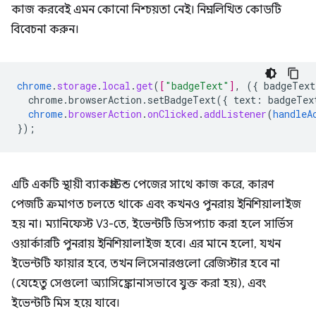
কাজ করবেই এমন কোনো নিশ্চয়তা নেই। নিম্নলিখিত কোডটি
বিবেচনা করুন।
chrome
.
storage
.
local
.
get
(
[
"badgeText"
]
,
(
{
badgeText
chrome.browserAction.setBadgeText({
text
:
badgeTex
chrome
.
browserAction
.
onClicked
.
addListener
(
handleA
}
);
এটি একটি স্থায়ী ব্যাকগ্রাউন্ড পেজের সাথে কাজ করে, কারণ
পেজটি ক্রমাগত চলতে থাকে এবং কখনও পুনরায় ইনিশিয়ালাইজ
হয় না। ম্যানিফেস্ট V3-তে, ইভেন্টটি ডিসপ্যাচ করা হলে সার্ভিস
ওয়ার্কারটি পুনরায় ইনিশিয়ালাইজ হবে। এর মানে হলো, যখন
ইভেন্টটি ফায়ার হবে, তখন লিসেনারগুলো রেজিস্টার হবে না
(যেহেতু সেগুলো অ্যাসিঙ্ক্রোনাসভাবে যুক্ত করা হয়), এবং
ইভেন্টটি মিস হয়ে যাবে।