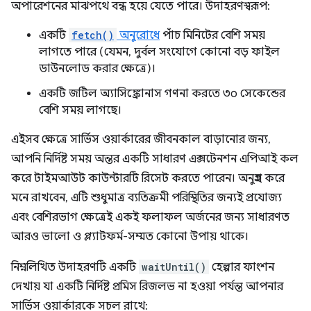
অপারেশনের মাঝপথে বন্ধ হয়ে যেতে পারে। উদাহরণস্বরূপ:
একটি
fetch()
অনুরোধে
পাঁচ মিনিটের বেশি সময়
লাগতে পারে (যেমন, দুর্বল সংযোগে কোনো বড় ফাইল
ডাউনলোড করার ক্ষেত্রে)।
একটি জটিল অ্যাসিঙ্ক্রোনাস গণনা করতে ৩০ সেকেন্ডের
বেশি সময় লাগছে।
এইসব ক্ষেত্রে সার্ভিস ওয়ার্কারের জীবনকাল বাড়ানোর জন্য,
আপনি নির্দিষ্ট সময় অন্তর একটি সাধারণ এক্সটেনশন এপিআই কল
করে টাইমআউট কাউন্টারটি রিসেট করতে পারেন। অনুগ্রহ করে
মনে রাখবেন, এটি শুধুমাত্র ব্যতিক্রমী পরিস্থিতির জন্যই প্রযোজ্য
এবং বেশিরভাগ ক্ষেত্রেই একই ফলাফল অর্জনের জন্য সাধারণত
আরও ভালো ও প্ল্যাটফর্ম-সম্মত কোনো উপায় থাকে।
নিম্নলিখিত উদাহরণটি একটি
waitUntil()
হেল্পার ফাংশন
দেখায় যা একটি নির্দিষ্ট প্রমিস রিজলভ না হওয়া পর্যন্ত আপনার
সার্ভিস ওয়ার্কারকে সচল রাখে: