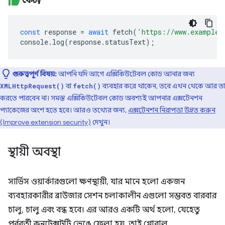
ফেচ()
const
response
=
await
fetch
(
'https://www.example.
console
.
log
(
response
.
statusText
);
গুরুত্বপূর্ণ বিষয়:
আপনি যদি আগে এক্সিকিউটেবল কোড আনার জন্য
বা
ব্যবহার করে থাকেন, তবে এখন থেকে আর তা
XMLHttpRequest()
fetch()
করতে পারবেন না। সমস্ত এক্সিকিউটেবল কোড অবশ্যই আপনার এক্সটেনশন
প্যাকেজের অংশ হতে হবে। আরও তথ্যের জন্য,
এক্সটেনশন নিরাপত্তা উন্নত করুন
(Improve extension security)
দেখুন।
স্থায়ী অবস্থা
সার্ভিস ওয়ার্কারগুলো ক্ষণস্থায়ী, যার মানে হলো একজন
ব্যবহারকারীর ব্রাউজার সেশন চলাকালীন এগুলো সম্ভবত বারবার
চালু, চালু এবং বন্ধ হবে। এর আরও একটি অর্থ হলো, যেহেতু
পূর্ববর্তী কনটেক্সটটি ভেঙে ফেলা হয়, তাই গ্লোবাল