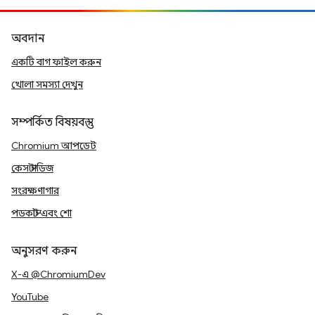
অবদান
একটি বাগ ফাইল করুন
খোলা সমস্যা দেখুন
সম্পর্কিত বিষয়বস্তু
Chromium আপডেট
কেস স্টাডিজ
সংরক্ষণাগার
পডকাস্ট এবং শো
অনুসরণ করুন
X-এ @ChromiumDev
YouTube