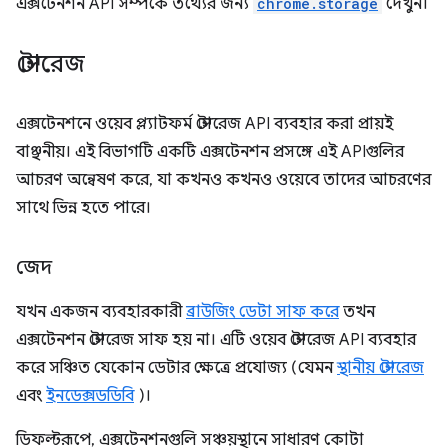
এক্সটেনশন API সম্পর্কে তথ্যের জন্য
chrome.storage
দেখুন।
স্টোরেজ
এক্সটেনশনে ওয়েব প্ল্যাটফর্ম স্টোরেজ API ব্যবহার করা প্রায়ই
বাঞ্ছনীয়। এই বিভাগটি একটি এক্সটেনশন প্রসঙ্গে এই APIগুলির
আচরণ অন্বেষণ করে, যা কখনও কখনও ওয়েবে তাদের আচরণের
সাথে ভিন্ন হতে পারে।
জেদ
যখন একজন ব্যবহারকারী
ব্রাউজিং ডেটা সাফ করে
তখন
এক্সটেনশন স্টোরেজ সাফ হয় না। এটি ওয়েব স্টোরেজ API ব্যবহার
করে সঞ্চিত যেকোন ডেটার ক্ষেত্রে প্রযোজ্য (যেমন
স্থানীয় স্টোরেজ
এবং
ইনডেক্সডডিবি
)।
ডিফল্টরূপে, এক্সটেনশনগুলি সঞ্চয়স্থানে সাধারণ কোটা