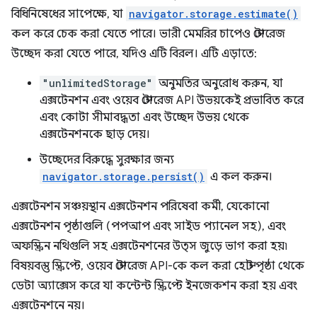
বিধিনিষেধের সাপেক্ষে, যা
navigator.storage.estimate()
কল করে চেক করা যেতে পারে। ভারী মেমরির চাপেও স্টোরেজ
উচ্ছেদ করা যেতে পারে, যদিও এটি বিরল। এটি এড়াতে:
"unlimitedStorage"
অনুমতির অনুরোধ করুন, যা
এক্সটেনশন এবং ওয়েব স্টোরেজ API উভয়কেই প্রভাবিত করে
এবং কোটা সীমাবদ্ধতা এবং উচ্ছেদ উভয় থেকে
এক্সটেনশনকে ছাড় দেয়।
উচ্ছেদের বিরুদ্ধে সুরক্ষার জন্য
navigator.storage.persist()
এ কল করুন।
এক্সটেনশন সঞ্চয়স্থান এক্সটেনশন পরিষেবা কর্মী, যেকোনো
এক্সটেনশন পৃষ্ঠাগুলি (পপআপ এবং সাইড প্যানেল সহ), এবং
অফস্ক্রিন নথিগুলি সহ এক্সটেনশনের উত্স জুড়ে ভাগ করা হয়৷
বিষয়বস্তু স্ক্রিপ্টে, ওয়েব স্টোরেজ API-কে কল করা হোস্ট পৃষ্ঠা থেকে
ডেটা অ্যাক্সেস করে যা কন্টেন্ট স্ক্রিপ্টে ইনজেকশন করা হয় এবং
এক্সটেনশনে নয়।