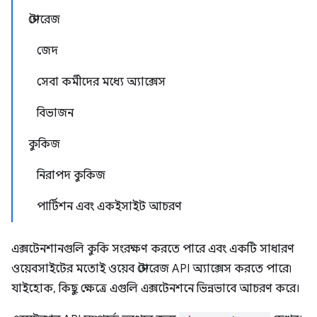
স্টোরেজ
জেদ
সেবা কর্মীদের মধ্যে অ্যাক্সেস
বিভাজন
কুকিজ
নিরাপদ কুকিজ
পার্টিশন এবং একইসাইট আচরণ
এক্সটেনশানগুলি কুকি সংরক্ষণ করতে পারে এবং একটি সাধারণ
ওয়েবসাইটের মতোই ওয়েব স্টোরেজ API অ্যাক্সেস করতে পারে৷
যাইহোক, কিছু ক্ষেত্রে এগুলি এক্সটেনশনে ভিন্নভাবে আচরণ করে।