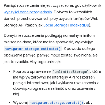
Pamięć rozszerzenia nie jest czyszczona, gdy użytkownik
wyczyści dane przeglądania
. Dotyczy to wszystkich
danych przechowywanych przy użyciu interfejsów Web
Storage API (takich jak
Local Storage
i
IndexedDB
).
Domyślnie rozszerzenia podlegają normalnym limitom
miejsca na dane, które można sprawdzić, wywołując
navigator.storage.estimate()
. Z powodu dużego
obciążenia pamięci pamięć może zostać zwolniona, ale
jest to rzadkie. Aby tego uniknąć:
Poproś o uprawnienie
"unlimitedStorage"
, które
ma wpływ zarówno na interfejsy API rozszerzeń i
pamięci internetowej, jak i wyklucza rozszerzenia z
obowiązku ograniczania limitów oraz usuwania z
niej.
Wywołaj
navigator.storage.persist()
, aby