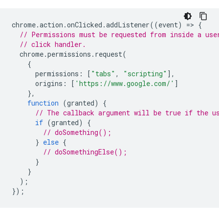
chrome
.
action
.
onClicked
.
addListener
((
event
)
=
>
{
// Permissions must be requested from inside a use
// click handler.
chrome
.
permissions
.
request
(
{
permissions
:
[
"tabs"
,
"scripting"
],
origins
:
[
'https://www.google.com/'
]
},
function
(
granted
)
{
// The callback argument will be true if the u
if
(
granted
)
{
// doSomething();
}
else
{
// doSomethingElse();
}
}
);
});