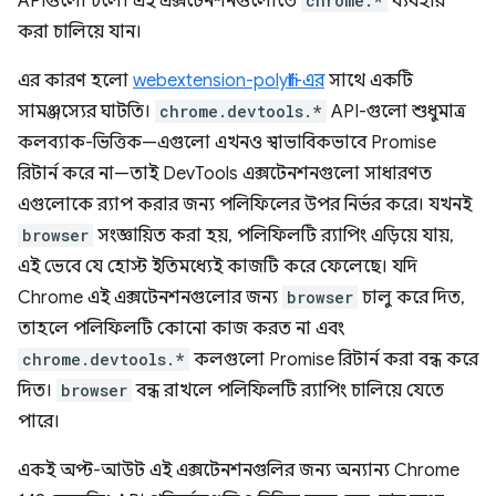
APIগুলো চলে। এই এক্সটেনশনগুলোতে
chrome.*
ব্যবহার
করা চালিয়ে যান।
এর কারণ হলো
webextension-polyfill-এর
সাথে একটি
সামঞ্জস্যের ঘাটতি।
chrome.devtools.*
API-গুলো শুধুমাত্র
কলব্যাক-ভিত্তিক—এগুলো এখনও স্বাভাবিকভাবে Promise
রিটার্ন করে না—তাই DevTools এক্সটেনশনগুলো সাধারণত
এগুলোকে র‍্যাপ করার জন্য পলিফিলের উপর নির্ভর করে। যখনই
browser
সংজ্ঞায়িত করা হয়, পলিফিলটি র‍্যাপিং এড়িয়ে যায়,
এই ভেবে যে হোস্ট ইতিমধ্যেই কাজটি করে ফেলেছে। যদি
Chrome এই এক্সটেনশনগুলোর জন্য
browser
চালু করে দিত,
তাহলে পলিফিলটি কোনো কাজ করত না এবং
chrome.devtools.*
কলগুলো Promise রিটার্ন করা বন্ধ করে
দিত।
browser
বন্ধ রাখলে পলিফিলটি র‍্যাপিং চালিয়ে যেতে
পারে।
একই অপ্ট-আউট এই এক্সটেনশনগুলির জন্য অন্যান্য Chrome