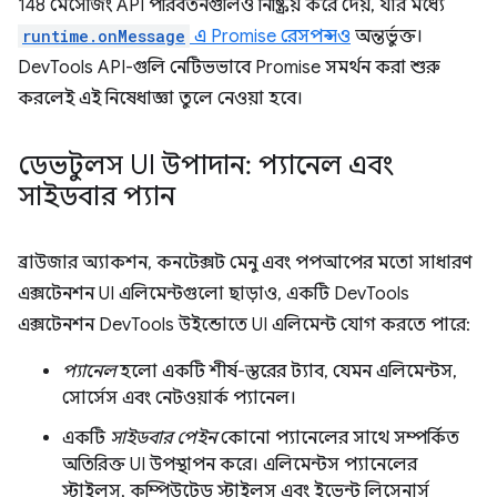
148 মেসেজিং API পরিবর্তনগুলিও নিষ্ক্রিয় করে দেয়, যার মধ্যে
runtime.onMessage
এ Promise রেসপন্সও
অন্তর্ভুক্ত।
DevTools API-গুলি নেটিভভাবে Promise সমর্থন করা শুরু
করলেই এই নিষেধাজ্ঞা তুলে নেওয়া হবে।
ডেভটুলস UI উপাদান: প্যানেল এবং
সাইডবার প্যান
ব্রাউজার অ্যাকশন, কনটেক্সট মেনু এবং পপআপের মতো সাধারণ
এক্সটেনশন UI এলিমেন্টগুলো ছাড়াও, একটি DevTools
এক্সটেনশন DevTools উইন্ডোতে UI এলিমেন্ট যোগ করতে পারে:
প্যানেল
হলো একটি শীর্ষ-স্তরের ট্যাব, যেমন এলিমেন্টস,
সোর্সেস এবং নেটওয়ার্ক প্যানেল।
একটি
সাইডবার পেইন
কোনো প্যানেলের সাথে সম্পর্কিত
অতিরিক্ত UI উপস্থাপন করে। এলিমেন্টস প্যানেলের
স্টাইলস, কম্পিউটেড স্টাইলস এবং ইভেন্ট লিসেনার্স