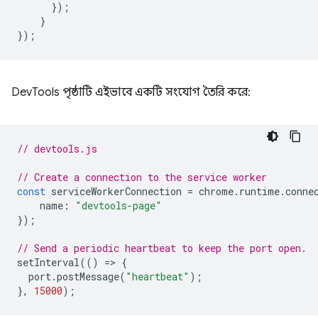
});
}
});
DevTools পৃষ্ঠাটি এইভাবে একটি সংযোগ তৈরি করে:
// devtools.js
// Create a connection to the service worker
const
serviceWorkerConnection
=
chrome
.
runtime
.
conne
name
:
"devtools-page"
});
// Send a periodic heartbeat to keep the port open.
setInterval
(()
=
>
{
port
.
postMessage
(
"heartbeat"
);
},
15000
);