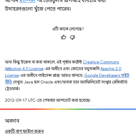
আপনি
স্যাম্পল
-এ ডেভটুলস এপিআই ব্যবহার করা
উদাহরণগুলো খুঁজে পেতে পারেন।
এটি কাজে লেগেছে?
অন্য কিছু উল্লেখ না করা থাকলে, এই পৃষ্ঠার কন্টেন্ট
Creative Commons
Attribution 4.0 License
-এর অধীনে এবং কোডের নমুনাগুলি
Apache 2.0
License
-এর অধীনে লাইসেন্স প্রাপ্ত। আরও জানতে,
Google Developers সাইট
নীতি
দেখুন। Java হল Oracle এবং/অথবা তার অ্যাফিলিয়েট সংস্থার রেজিস্টার্ড
ট্রেডমার্ক।
2012-09-17 UTC-তে শেষবার আপডেট করা হয়েছে।
অবদান
একটি বাগ ফাইল করুন