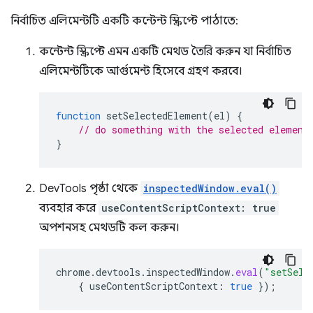
নির্বাচিত এলিমেন্টটি একটি কন্টেন্ট স্ক্রিপ্টে পাঠাতে:
কন্টেন্ট স্ক্রিপ্টে এমন একটি মেথড তৈরি করুন যা নির্বাচিত
এলিমেন্টটিকে আর্গুমেন্ট হিসেবে গ্রহণ করবে।
function
setSelectedElement
(
el
)
{
// do something with the selected element
}
DevTools পৃষ্ঠা থেকে
inspectedWindow.eval()
ব্যবহার করে
useContentScriptContext: true
অপশনসহ মেথডটি কল করুন।
chrome
.
devtools
.
inspectedWindow
.
eval
(
"setSele
{
useContentScriptContext
:
true
});