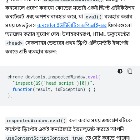
কনসোলে প্রবেশ করানো কোডের মতোই একই স্ক্রিপ্ট এক্সিকিউশন
কনটেক্সট এবং অপশন ব্যবহার করে, যা
eval()
ব্যবহার করার
সময় ডেভটুলস
কনসোল ইউটিলিটিস এপিআই-এর
ফিচারগুলো
অ্যাক্সেস করার সুযোগ দেয়। উদাহরণস্বরূপ, HTML ডকুমেন্টের
<head>
সেকশনের ভেতরের প্রথম স্ক্রিপ্ট এলিমেন্টটি ইন্সপেক্ট
করতে এটি ব্যবহার করুন:
chrome
.
devtools
.
inspectedWindow
.
eval
(
"inspect($$('head script')[0])"
,
function
(
result
,
isException
)
{
}
);
inspectedWindow.eval()
কল করার সময় এক্সপ্রেশনটিকে
কন্টেন্ট স্ক্রিপ্টের একই কনটেক্সটে ইভ্যালুয়েট করতে আপনি
useContentScriptContext
true
তে সেট করতে পারেন।