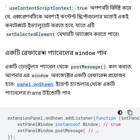
`
useContentScriptContext: true
অপশনটি নির্দিষ্ট করে
যে, এক্সপ্রেশনটিকে অবশ্যই কন্টেন্ট স্ক্রিপ্টগুলোর মতোই একই
কনটেক্সটে ইভ্যালুয়েট করতে হবে, যাতে এটি
setSelectedElement
মেথডটি অ্যাক্সেস করতে পারে।
একটি রেফারেন্স প্যানেলের
window
পান
একটি ডেভটুলস প্যানেল থেকে
postMessage()
কল করতে,
আপনার এর
window
অবজেক্টের একটি রেফারেন্স প্রয়োজন
হবে।
panel.onShown
ইভেন্ট হ্যান্ডলার থেকে একটি
প্যানেলের iframe উইন্ডোটি পান:
extensionPanel
.
onShown
.
addListener
(
function
(
extPane
extPanelWindow
instanceof
Window
;
// true
extPanelWindow
.
postMessage
(
// …
});