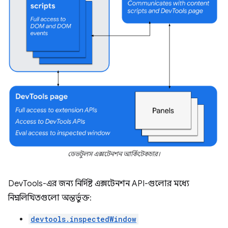
ডেভটুলস এক্সটেনশন আর্কিটেকচার।
DevTools-এর জন্য নির্দিষ্ট এক্সটেনশন API-গুলোর মধ্যে
নিম্নলিখিতগুলো অন্তর্ভুক্ত:
devtools.inspectedWindow