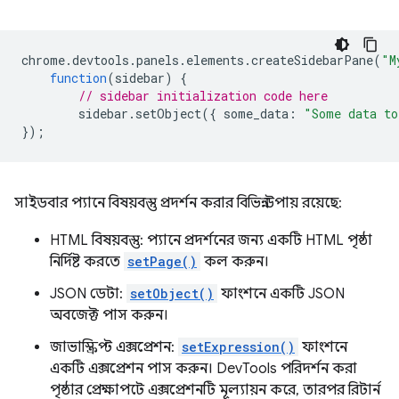
chrome
.
devtools
.
panels
.
elements
.
createSidebarPane
(
"M
function
(
sidebar
)
{
// sidebar initialization code here
sidebar
.
setObject
({
some_data
:
"Some data to
});
সাইডবার প্যানে বিষয়বস্তু প্রদর্শন করার বিভিন্ন উপায় রয়েছে:
HTML বিষয়বস্তু: প্যানে প্রদর্শনের জন্য একটি HTML পৃষ্ঠা
নির্দিষ্ট করতে
setPage()
কল করুন।
JSON ডেটা:
setObject()
ফাংশনে একটি JSON
অবজেক্ট পাস করুন।
জাভাস্ক্রিপ্ট এক্সপ্রেশন:
setExpression()
ফাংশনে
একটি এক্সপ্রেশন পাস করুন। DevTools পরিদর্শন করা
পৃষ্ঠার প্রেক্ষাপটে এক্সপ্রেশনটি মূল্যায়ন করে, তারপর রিটার্ন