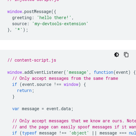
window
.
postMessage
({
greeting
:
'hello there!'
,
source
:
'my-devtools-extension'
},
'*'
);
// content-script.js
window
.
addEventListener
(
'message'
,
function
(
event
)
{
// Only accept messages from the same frame
if
(
event
.
source
!==
window
)
{
return
;
}
var
message
=
event
.
data
;
// Only accept messages that we know are ours. Not
// and the page can easily spoof messages if it wa
if
(
typeof
message
!==
'object'
||
message
===
nu