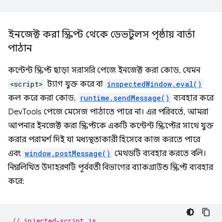
ইনজেক্ট করা স্ক্রিপ্ট থেকে ডেভটুলস পৃষ্ঠায় বার্তা
পাঠান
কন্টেন্ট স্ক্রিপ্ট ছাড়া সরাসরি পেজে ইনজেক্ট করা কোড, যেমন
<script>
ট্যাগ যুক্ত করে বা
inspectedWindow.eval()
কল করে করা কোড,
runtime.sendMessage()
ব্যবহার করে
DevTools পেজে মেসেজ পাঠাতে পারে না। এর পরিবর্তে, আমরা
আপনার ইনজেক্ট করা স্ক্রিপ্টকে একটি কন্টেন্ট স্ক্রিপ্টের সাথে যুক্ত
করার পরামর্শ দিই যা মধ্যস্থতাকারী হিসেবে কাজ করতে পারে
এবং
window.postMessage()
মেথডটি ব্যবহার করতে বলি।
নিম্নলিখিত উদাহরণটি পূর্ববর্তী বিভাগের ব্যাকগ্রাউন্ড স্ক্রিপ্ট ব্যবহার
করে:
// injected-script.js