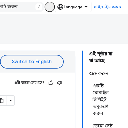
/
সাইন-ইন করুন
এই পৃষ্ঠায় যা
যা আছে
শুরু করুন
এটি কাজে লেগেছে?
একটি
মোবাইল
সিপিইউ
অনুকরণ
করুন
ডেমো সেট