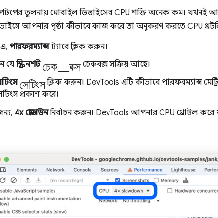
যাপটপের তুলনায় মোবাইল ডিভাইসের CPU শক্তি অনেক কম। যখনই আপন
াইসে আপনার পৃষ্ঠা কীভাবে কাজ করে তা অনুকরণ করতে CPU থ্রটলি
-এ,
পারফরম্যান্স
ট্যাবে ক্লিক করুন।
চেক_বক্স
ুন যে
স্ক্রিনশট
চেকবক্স সক্রিয় আছে।
সেটিংস
েটিংস
ক্লিক করুন। DevTools এটি কীভাবে পারফরম্যান্স মেট্র
সেটিংস প্রকাশ করে।
ন্য,
4x স্লোডাউন
নির্বাচন করুন। DevTools আপনার CPU থ্রোটল করে যাত