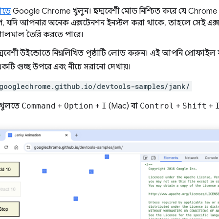
োডে
Google Chrome খুলুন। ছদ্মবেশী মোড নিশ্চিত করে যে Chrome একট
রূপ, যদি আপনার অনেক এক্সটেনশন ইনস্টল করা থাকে, তাহলে সেই এক্
োলমাল তৈরি করতে পারে।
বেশী উইন্ডোতে নিম্নলিখিত পৃষ্ঠাটি লোড করুন। এই আপনি প্রোফাইল যা
 একটি গুচ্ছ উপরে এবং নীচে সরানো দেখায়।
googlechrome.github.io/devtools-samples/jank/
 খুলতে
Command
+
Option
+
I
(Mac) বা
Control
+
Shift
+