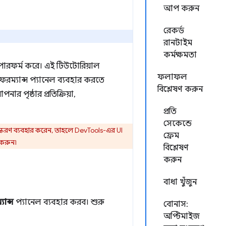
আপ করুন
রেকর্ড
রানটাইম
কর্মক্ষমতা
 পারফর্ম করে। এই টিউটোরিয়াল
ফলাফল
ম্যান্স প্যানেল ব্যবহার করতে
বিশ্লেষণ করুন
 পৃষ্ঠার প্রতিক্রিয়া,
প্রতি
সেকেন্ডে
করণ ব্যবহার করেন, তাহলে DevTools-এর UI
ফ্রেম
করুন৷
বিশ্লেষণ
করুন
বাধা খুঁজুন
ান্স
প্যানেল ব্যবহার করব। শুরু
বোনাস:
অপ্টিমাইজ