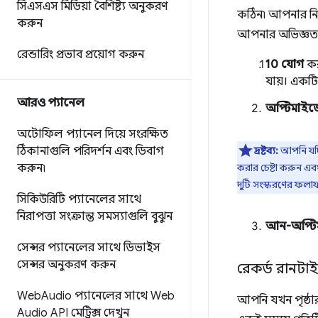
সিএসএস মিডিয়া বৈশিষ্ট্য অনুকরণ
কঠিন৷ আপনার নির্
করুন
আপনার অভিজ্ঞতা 
রেন্ডারিং প্রভাব প্রয়োগ করুন
10 যোগ
কর
যায়। একটি 
আরও প্যানেল
অপ্টিমাইজ
অটোফিল প্যানেল দিয়ে সংরক্ষিত
ঠিকানাগুলি পরিদর্শন এবং ডিবাগ
দ্রষ্টব্য:
আপনি যদি
করুন৷
করার চেষ্টা করুন এ
দুটি সংস্করণের ফলাফ
সিকিউরিটি প্যানেলের সাথে
নিরাপত্তা সংক্রান্ত সমস্যাগুলি বুঝুন
আন-অপ্টি
সেন্সর প্যানেলের সাথে ডিভাইস
সেন্সর অনুকরণ করুন
রেকর্ড রানটাই
Web
Audio প্যানেলের সাথে Web
আপনি যখন পৃষ্ঠা
Audio API মেট্রিক্স দেখুন