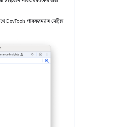
করা সংস্করণে পারফরম্যান্সের বাধা
থে DevTools পারফরম্যান্স মেট্রিক্স