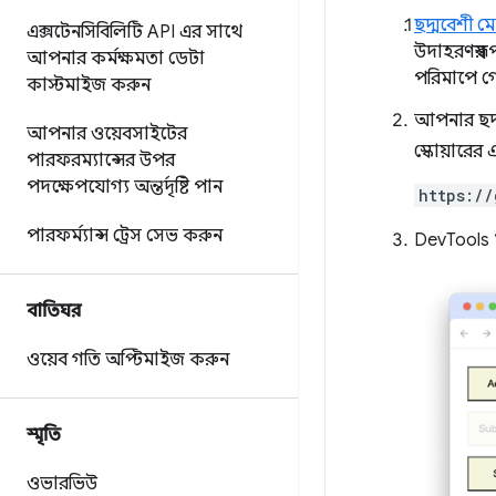
ছদ্মবেশী ম
এক্সটেনসিবিলিটি API এর সাথে
উদাহরণস্ব
আপনার কর্মক্ষমতা ডেটা
পরিমাপে গ
কাস্টমাইজ করুন
আপনার ছদ্ম
আপনার ওয়েবসাইটের
স্কোয়ারের
পারফরম্যান্সের উপর
পদক্ষেপযোগ্য অন্তর্দৃষ্টি পান
https://
পারফর্ম্যান্স ট্রেস সেভ করুন
DevTools
বাতিঘর
ওয়েব গতি অপ্টিমাইজ করুন
স্মৃতি
ওভারভিউ