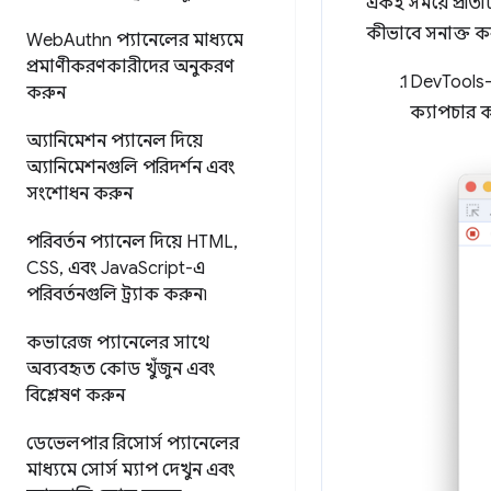
একই সময়ে প্রতিটি
কীভাবে সনাক্ত ক
Web
Authn প্যানেলের মাধ্যমে
প্রমাণীকরণকারীদের অনুকরণ
DevTools
করুন
ক্যাপচার 
অ্যানিমেশন প্যানেল দিয়ে
অ্যানিমেশনগুলি পরিদর্শন এবং
সংশোধন করুন
পরিবর্তন প্যানেল দিয়ে HTML
,
CSS
,
এবং Java
Script-এ
পরিবর্তনগুলি ট্র্যাক করুন৷
কভারেজ প্যানেলের সাথে
অব্যবহৃত কোড খুঁজুন এবং
বিশ্লেষণ করুন
ডেভেলপার রিসোর্স প্যানেলের
মাধ্যমে সোর্স ম্যাপ দেখুন এবং