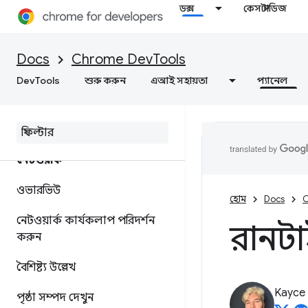
ডক্স
কেস স্টাডিজ
স্থানীয়ভাবে ওয়েব সামগ্রী এবং HTTP
প্রতিক্রিয়া শিরোনাম ওভাররাইড
করুন
Docs
Chrome DevTools
DevTools
শুরু করুন
এআই সহায়তা
প্যানেল
জাভাস্ক্রিপ্ট ডিবাগিং রেফারেন্স
ডিবাগ সি
/
সি++ ওয়েব অ্যাসেম্বলি
নেটওয়ার্ক
ওভারভিউ
হোম
Docs
C
নেটওয়ার্ক কার্যকলাপ পরিদর্শন
রানটাই
করুন
বৈশিষ্ট্য উল্লেখ
Kayce
পৃষ্ঠা সম্পদ দেখুন