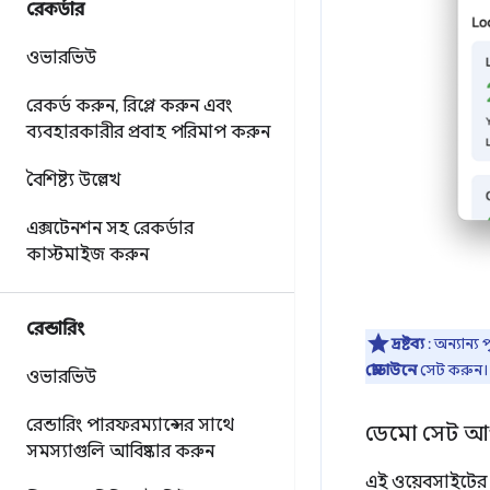
রেকর্ডার
ওভারভিউ
রেকর্ড করুন
,
রিপ্লে করুন এবং
ব্যবহারকারীর প্রবাহ পরিমাপ করুন
বৈশিষ্ট্য উল্লেখ
এক্সটেনশন সহ রেকর্ডার
কাস্টমাইজ করুন
রেন্ডারিং
দ্রষ্টব্য
: অন্যান্য
স্লোডাউনে
সেট করুন। এ
ওভারভিউ
রেন্ডারিং পারফরম্যান্সের সাথে
ডেমো সেট আ
সমস্যাগুলি আবিষ্কার করুন
এই ওয়েবসাইটের