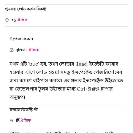
পুনরায় লোড করার বিকল্প
বস্তু
ঐচ্ছিক
উপেক্ষা করুন
বুলিয়ান
ঐচ্ছিক
যখন এটি 'true' হয়, তখন লোডার
load
ইভেন্টটি ফায়ার
হওয়ার আগে লোড হওয়া সমস্ত ইন্সপেক্টেড পেজ রিসোর্সের
জন্য ক্যাশে বাইপাস করবে। এর প্রভাব ইন্সপেক্টেড উইন্ডোতে
বা ডেভেলপার টুলস উইন্ডোর মধ্যে Ctrl+Shift+R চাপার
অনুরূপ।
ইনজেক্টেডস্ক্রিপ্ট
স্ট্রিং
ঐচ্ছিক