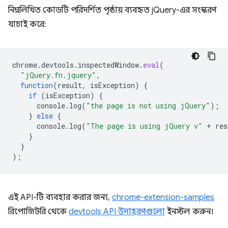
নিম্নলিখিত কোডটি পরিদর্শিত পৃষ্ঠায় ব্যবহৃত jQuery-এর সংস্করণ
যাচাই করে:
chrome
.
devtools
.
inspectedWindow
.
eval
(
"jQuery.fn.jquery"
,
function
(
result
,
isException
)
{
if
(
isException
)
{
console
.
log
(
"the page is not using jQuery"
);
}
else
{
console
.
log
(
"The page is using jQuery v"
+
res
}
}
);
এই API-টি ব্যবহার করার জন্য,
chrome-extension-samples
রিপোজিটরি থেকে
devtools API উদাহরণগুলো
ইনস্টল করুন।