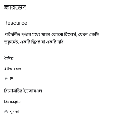
প্রকারভেদ
Resource
পরিদর্শিত পৃষ্ঠার মধ্যে থাকা কোনো রিসোর্স, যেমন একটি
ডকুমেন্ট, একটি স্ক্রিপ্ট বা একটি ছবি।
বৈশিষ্ট্য
ইউআরএল
স্ট্রিং
রিসোর্সটির ইউআরএল।
বিষয়বস্তু পান
শূন্যতা