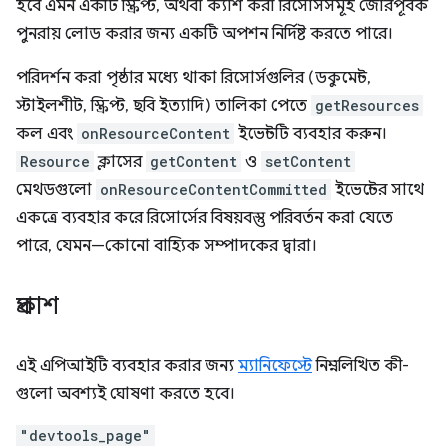
হবে এমন একটি স্ক্রিপ্ট, অথবা ক্যাশ করা রিসোর্সসমূহ জোরপূর্বক
পুনরায় লোড করার জন্য একটি অপশন নির্দিষ্ট করতে পারে।
পরিদর্শন করা পৃষ্ঠার মধ্যে থাকা রিসোর্সগুলির (ডকুমেন্ট,
স্টাইলশীট, স্ক্রিপ্ট, ছবি ইত্যাদি) তালিকা পেতে
getResources
কল এবং
onResourceContent
ইভেন্টটি ব্যবহার করুন।
Resource
ক্লাসের
getContent
ও
setContent
মেথডগুলো
onResourceContentCommitted
ইভেন্টের সাথে
একত্রে ব্যবহার করে রিসোর্সের বিষয়বস্তু পরিবর্তন করা যেতে
পারে, যেমন—কোনো বাহ্যিক সম্পাদকের দ্বারা।
প্রকাশ
এই এপিআইটি ব্যবহার করার জন্য
ম্যানিফেস্টে
নিম্নলিখিত কী-
গুলো অবশ্যই ঘোষণা করতে হবে।
"devtools_page"