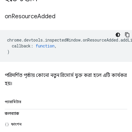
on
Resource
Added
chrome
.
devtools
.
inspectedWindow
.
onResourceAdded
.
addL
callback
:
function
,
)
পরিদর্শিত পৃষ্ঠায় কোনো নতুন রিসোর্স যুক্ত করা হলে এটি কার্যকর
হয়।
প্যারামিটার
কলব্যাক
ফাংশন