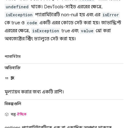
undefined
থাকে। DevTools-সাইড এররের ক্ষেত্রে,
isException
প্যারামিটারটি non-null হয় এবং এর
isError
কে true ও
code
একটি এরর কোডে সেট করা হয়। জাভাস্ক্রিপ্ট
এররের ক্ষেত্রে,
isException
true এবং
value
থ্রো করা
অবজেক্টের স্ট্রিং ভ্যালুতে সেট করা হয়।
প্যারামিটার
অভিব্যক্তি
স্ট্রিং
মূল্যায়ন করার জন্য একটি রাশি।
বিকল্পগুলি
বস্তু
ঐচ্ছিক