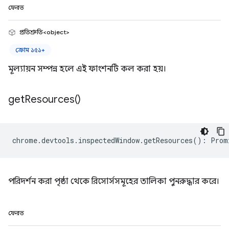
ফেরত
প্রতিশ্রুতি<object>
ক্রোম ১৫১+
মূল্যায়ন সম্পন্ন হলে এই ফাংশনটি কল করা হয়।
get
Resources(
)
chrome
.
devtools
.
inspectedWindow
.
getResources
()
:
Prom
পরিদর্শন করা পৃষ্ঠা থেকে রিসোর্সসমূহের তালিকা পুনরুদ্ধার করে।
ফেরত