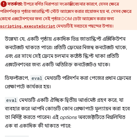
সতর্কতা:
উপরে বর্ণিত নিরাপত্তা সংক্রান্ত বিবেচনার কারণে, যেসব ক্ষেত্রে
পরিদর্শনকৃত পৃষ্ঠার জাভাস্ক্রিপ্ট স্টেট অ্যাক্সেস করার প্রয়োজন হয় না, সেসব ক্ষেত্রে
কোনো এক্সটেনশনের জন্য সেই পৃষ্ঠার DOM ডেটা অ্যাক্সেস করার জন্য
মেথডটিই সবচেয়ে পছন্দের উপায়।
scripting.executeScript
উল্লেখ্য যে, একটি পৃষ্ঠায় একাধিক ভিন্ন জাভাস্ক্রিপ্ট এক্সিকিউশন
কনটেক্সট থাকতে পারে। প্রতিটি ফ্রেমের নিজস্ব কনটেক্সট থাকে,
এবং এর সাথে সেই ফ্রেমে চলমান কন্টেন্ট স্ক্রিপ্ট থাকা প্রতিটি
এক্সটেনশনের জন্য একটি অতিরিক্ত কনটেক্সটও থাকে।
ডিফল্টরূপে,
eval
মেথডটি পরিদর্শন করা পেজের প্রধান ফ্রেমের
প্রেক্ষাপটে কার্যকর হয়।
eval
মেথডটি একটি ঐচ্ছিক দ্বিতীয় আর্গুমেন্ট গ্রহণ করে, যা
ব্যবহার করে আপনি কোডটি কোন প্রেক্ষাপটে মূল্যায়ন করা হবে
তা নির্দিষ্ট করতে পারেন। এই
options
অবজেক্টটিতে নিম্নলিখিত
এক বা একাধিক কী থাকতে পারে: