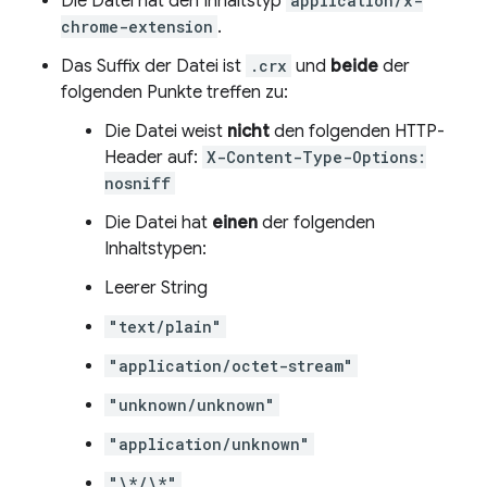
Die Datei hat den Inhaltstyp
application/x-
chrome-extension
.
Das Suffix der Datei ist
.crx
und
beide
der
folgenden Punkte treffen zu:
Die Datei weist
nicht
den folgenden HTTP-
Header auf:
X-Content-Type-Options:
nosniff
Die Datei hat
einen
der folgenden
Inhaltstypen:
Leerer String
"text/plain"
"application/octet-stream"
"unknown/unknown"
"application/unknown"
"\*/\*"