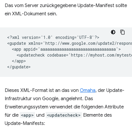
Das vom Server zurückgegebene Update-Manifest sollte
ein XML-Dokument sein.
<?xml
version='1.0'
encoding='UTF-8'?>

<gupdate
xmlns='http://www.google.com/update2/respon
<app
<updatecheck
codebase='https://myhost.com/mytest
</app>

Dieses XML-Format ist an das von
Omaha
, der Update-
Infrastruktur von Google, angelehnt. Das
Erweiterungssystem verwendet die folgenden Attribute
für die
<app>
und
<updatecheck>
Elemente des
Update-Manifests: