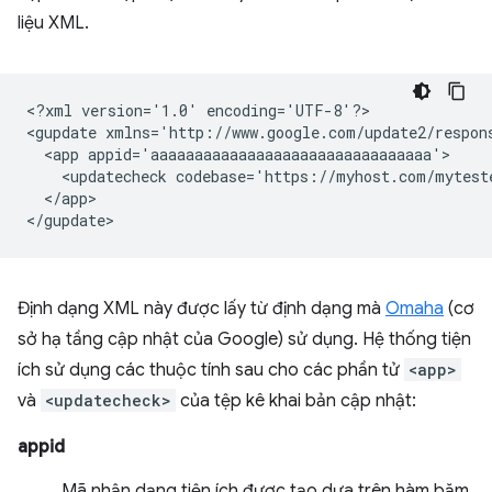
liệu XML.
<?xml
version='1.0'
encoding='UTF-8'?>

<gupdate
xmlns='http://www.google.com/update2/respon
<app
<updatecheck
codebase='https://myhost.com/mytest
</app>

Định dạng XML này được lấy từ định dạng mà
Omaha
(cơ
sở hạ tầng cập nhật của Google) sử dụng. Hệ thống tiện
ích sử dụng các thuộc tính sau cho các phần tử
<app>
và
<updatecheck>
của tệp kê khai bản cập nhật:
appid
Mã nhận dạng tiện ích được tạo dựa trên hàm băm