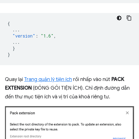
{
...
"version"
:
"1.6"
,
...
}
}
Quay lại
Trang quản lý tiện ích
rồi nhấp vào nút
PACK
EXTENSION
(ĐÓNG GÓI TIỆN ÍCH). Chỉ định đường dẫn
đến thư mục tiện ích và vị trí của khoá riêng tư.