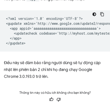
<?xml
version='1.0'
encoding='UTF-8'?>

<gupdate
xmlns='http://www.google.com/update2/respon
<app
<updatecheck
codebase='http://myhost.com/myteste
</app>

Điều này sẽ đảm bảo rằng người dùng sẽ tự động cập
nhật lên phiên bản 2 chỉ khi họ đang chạy Google
Chrome 3.0.193.0 trở lên.
Thông tin này có hữu ích không cho bạn không?