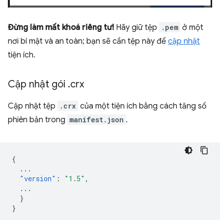
Đừng làm mất khoá riêng tư!
Hãy giữ tệp
.pem
ở một
nơi bí mật và an toàn; bạn sẽ cần tệp này để
cập nhật
tiện ích.
Cập nhật gói
.
crx
Cập nhật tệp
.crx
của một tiện ích bằng cách tăng số
phiên bản trong
manifest.json
.
{
...
"version"
:
"1.5"
,
...
}
}