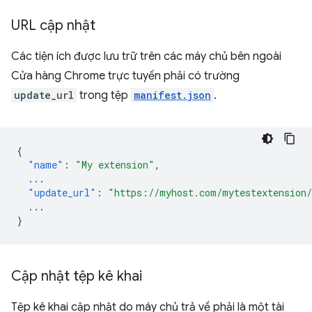
URL cập nhật
Các tiện ích được lưu trữ trên các máy chủ bên ngoài
Cửa hàng Chrome trực tuyến phải có trường
update_url
trong tệp
manifest.json
.
{
"name"
:
"My extension"
,
...
"update_url"
:
"https://myhost.com/mytestextension
...
}
Cập nhật tệp kê khai
Tệp kê khai cập nhật do máy chủ trả về phải là một tài