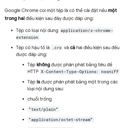
Google Chrome coi một tệp là có thể cài đặt nếu
một
trong hai
điều kiện sau đây được đáp ứng:
Tệp có loại nội dung
application/x-chrome-
extension
Tệp có hậu tố là
.crx
và
cả
hai điều kiện sau đều
được đáp ứng:
Tệp
không
được phân phát bằng tiêu đề
HTTP
X-Content-Type-Options: nosniff
Tệp
is
được phân phát bằng một trong các
loại nội dung sau:
chuỗi trống
"text/plain"
"application/octet-stream"